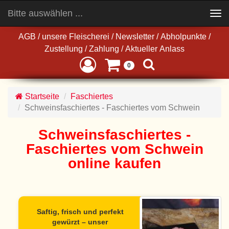
Bitte auswählen ...
Toggle
navigation
AGB
/
unsere Fleischerei
/
Newsletter
/
Abholpunkte
/
Zustellung
/
Zahlung
/
Aktueller Anlass
0
Startseite
Faschiertes
Schweinsfaschiertes - Faschiertes vom Schwein
Schweinsfaschiertes -
Faschiertes vom Schwein
online kaufen
Saftig, frisch und perfekt
gewürzt – unser