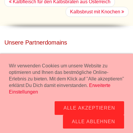
Kalbfleisch für den Kalbsbraten aus Österreich
Kalbsbrust mit Knochen
Unsere Partnerdomains
privatdisco.com
Miete unser Haus bei Wiener Neustadt für Deine Party mit
Wir verwenden Cookies um unsere Website zu
Übernachtung.
optimieren und Ihnen das bestmögliche Online-
Erlebnis zu bieten. Mit dem Klick auf "Alle akzeptieren"
freilaender.at
erklärst Du Dich damit einverstanden.
Erweiterte
Kaufe Bio Fleisch in unserem Bio Onlineshop.
Einstellungen
Widerruf Bestellung
ALLE AKZEPTIEREN
Impressum:
Wurstmanufaktur Markus Kollecker GmbH,
Wienerstrasse 114, 2483 Ebreichsdorf -
GPS Koordinaten
-
ALLE ABLEHNEN
office@fleisch24.at