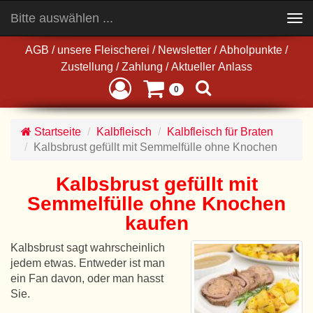
Bitte auswählen ...
Toggle
navigation
AGB
/
unsere Fleischerei
/
Newsletter
/
Abholpunkte
/
Zustellung
/
Zahlung
/
Aktueller Anlass
0
Startseite
Kalbfleisch
Kalbfleisch für Braten
Kalbsbrust gefüllt mit Semmelfülle ohne Knochen
Kalbsbrust gefüllt mit
Semmelfülle ohne Knochen
kaufen
Kalbsbrust sagt wahrscheinlich
jedem etwas. Entweder ist man
ein Fan davon, oder man hasst
Sie.