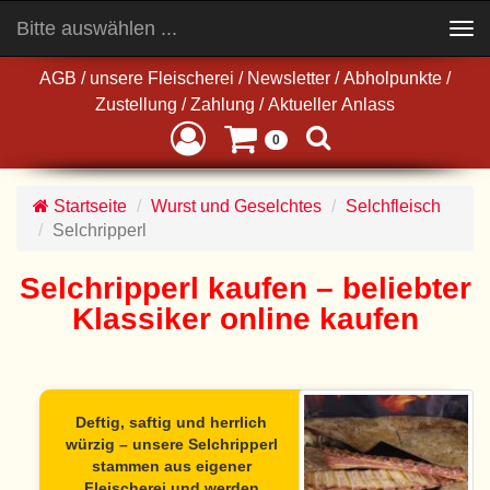
Bitte auswählen ...
Toggle
navigation
AGB
/
unsere Fleischerei
/
Newsletter
/
Abholpunkte
/
Zustellung
/
Zahlung
/
Aktueller Anlass
0
Startseite
Wurst und Geselchtes
Selchfleisch
Selchripperl
Selchripperl kaufen – beliebter
Klassiker online kaufen
Deftig, saftig und herrlich
würzig – unsere Selchripperl
stammen aus eigener
Fleischerei und werden