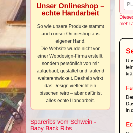
Unser Onlineshop –
echte Handarbeit
Dieses
mehr 
So wie unsere Produkte stammt
auch unser Onlineshop aus
eigener Hand.
Die Website wurde nicht von
S
einer Webdesign-Firma erstellt,
Un
sondern persönlich von mir
fei
aufgebaut, gestaltet und laufend
krä
weiterentwickelt. Deshalb wirkt
das Design vielleicht ein
Fe
bisschen retro – aber dafür ist
Der
alles echte Handarbeit.
Das
in 
Spareribs vom Schwein -
Ec
Baby Back Ribs