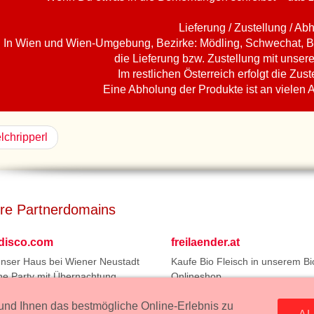
Lieferung / Zustellung / Ab
In Wien und Wien-Umgebung, Bezirke: Mödling, Schwechat, B
die Lieferung bzw. Zustellung mit unser
Im restlichen Österreich erfolgt die Zust
Eine Abholung der Produkte ist an vielen 
lchripperl
re Partnerdomains
tdisco.com
freilaender.at
unser Haus bei Wiener Neustadt
Kaufe Bio Fleisch in unserem Bi
ne Party mit Übernachtung.
Onlineshop.
ssum:
Wurstmanufaktur Markus Kollecker GmbH, Wienerstrasse 114, 2
nd Ihnen das bestmögliche Online-Erlebnis zu