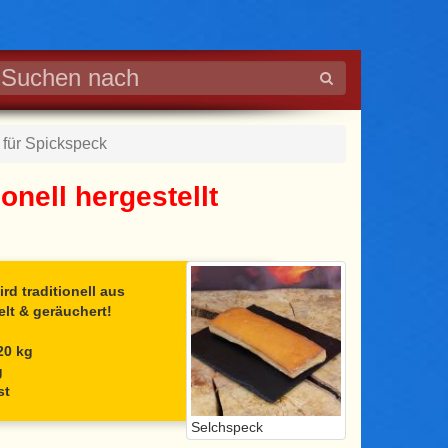
 für Spickspeck
onell hergestellt
rd traditionell aus
lt & geräuchert!
20 kg
g
st
Selchspeck