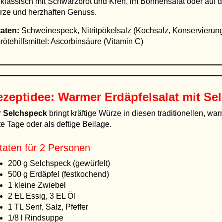
klassisch mit Schwarzbrot und Kren, im Bohnensalat oder auf de
ze und herzhaften Genuss.
aten:
Schweinespeck, Nitritpökelsalz (Kochsalz, Konservierungs
ötehilfsmittel: Ascorbinsäure (Vitamin C)
ezeptidee: Warmer Erdäpfelsalat mit Se
r
Selchspeck
bringt kräftige Würze in diesen traditionellen, war
te Tage oder als deftige Beilage.
taten für 2 Personen
200 g Selchspeck (gewürfelt)
500 g Erdäpfel (festkochend)
1 kleine Zwiebel
2 EL Essig, 3 EL Öl
1 TL Senf, Salz, Pfeffer
1/8 l Rindsuppe