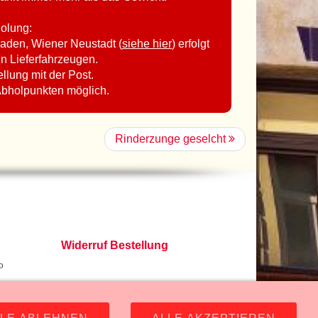
holung:
aden, Wiener Neustadt (
siehe hier
) erfolgt
en Lieferfahrzeugen.
ellung mit der Post.
Abholpunkten möglich.
Rinderzunge geselcht
Widerruf Bestellung
o
483 Ebreichsdorf -
GPS Koordinaten
-