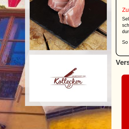
Zu
Sel
sch
dur
So 
Ver