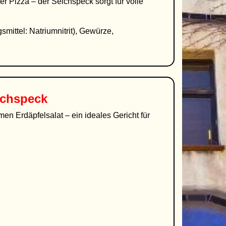
r Pizza – der Selchspeck sorgt für volle
mittel: Natriumnitrit), Gewürze,
lchspeck
men Erdäpfelsalat – ein ideales Gericht für