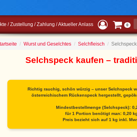
kte
/
Zustellung
/
Zahlung
/
Aktueller Anlass
0
artseite
Wurst und Geselchtes
Selchfleisch
Selchspeck
Selchspeck kaufen – traditi
Richtig rauchig, schön würzig – unser Selchspeck wi
österreichischem Rückenspeck hergestellt, gepöke
Mindestbestellmenge (Selchspeck): 0,
für 1 Portion benötigt man: 0,20 k
Preis bezieht sich auf 1 kg inkl. Mw