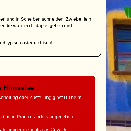
len und in Scheiben schneiden. Zwiebel fein
ber die warmen Erdäpfel geben und
nd typisch österreichisch!
ge Hinweise
bholung oder Zustellung gibst Du beim
rekt beim Produkt anders angegeben.
ählt immer mehr als das Gewicht!