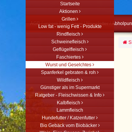
Startseite
Aktionen
Grillen
AGB
/
unsere Fleischerei
/
Newsletter
/
Abholpun
Low fat - wenig Fett - Produkte
Rindfleisch
Schweinefleisch
St
Geflügelfleisch
Faschiertes
Wurst und Geselchtes
Spanferkel gebraten & roh
Wildfleisch
Günstiger als im Supermarkt
Ratgeber - Fleischwissen & Info
Kalbfleisch
Lammfleisch
Hundefutter / Katzenfutter
Bio Gebäck vom Biobäcker