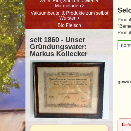
Wein, Eier, Saucen, Zwiebel,
Marmeladen
Sel
Vakuumbeutel & Produkte zum selbst
Wursten
Produk
Bio Fleisch
"Beme
Produk
seit 1860 - Unser
Gründungsvater:
norm
Markus Kollecker
gewün
Liefe