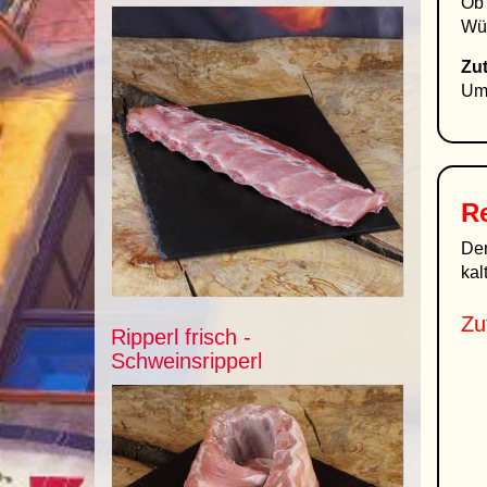
Ob 
Wür
Zut
Umr
R
De
kal
Zu
Ripperl frisch -
Schweinsripperl