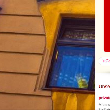
Ge
Unse
priva
Miete 
für Dei