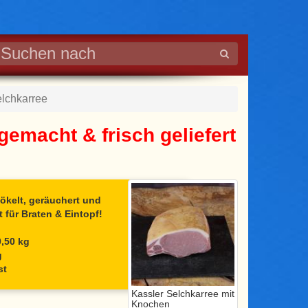
elchkarree
emacht & frisch geliefert
pökelt, geräuchert und
 für Braten & Eintopf!
0,50 kg
g
st
Kassler Selchkarree mit
Knochen