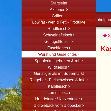
Startseite
Aktionen
Grillen
AGB
/
unsere Fleischerei
/
Newsletter
/
Abholpun
Low fat - wenig Fett - Produkte
Rindfleisch
Schweinefleisch
St
Geflügelfleisch
Kas
Faschiertes
Wurst und Geselchtes
Spanferkel gebraten & roh
Wildfleisch
Günstiger als im Supermarkt
Ratgeber - Fleischwissen & Info
Kalbfleisch
Lammfleisch
Hundefutter / Katzenfutter
Bio Gebäck vom Biobäcker