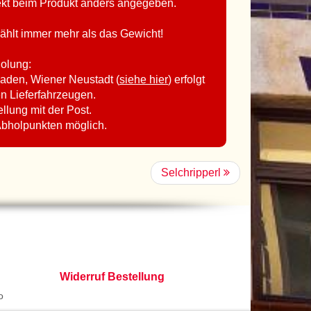
rekt beim Produkt anders angegeben.
ählt immer mehr als das Gewicht!
holung:
aden, Wiener Neustadt (
siehe hier
) erfolgt
en Lieferfahrzeugen.
ellung mit der Post.
Abholpunkten möglich.
Selchripperl
Widerruf Bestellung
o