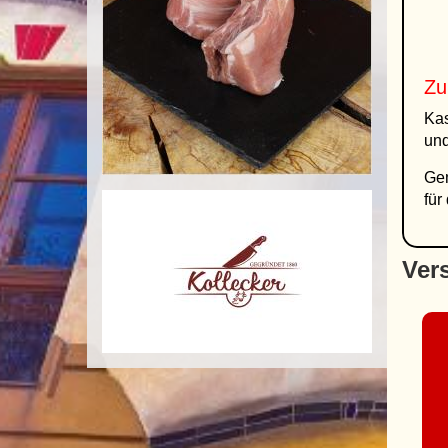
Zu
Kas
und
Ge
für
Ver