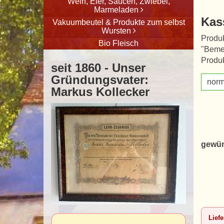
Wein, Eier, Saucen, Zwiebel,
Marmeladen
Kas
Vakuumbeutel & Produkte zum selbst
Wursten
Produk
Bio Fleisch
"Beme
Produk
seit 1860 - Unser
Gründungsvater:
norm
Markus Kollecker
gewün
Liefe