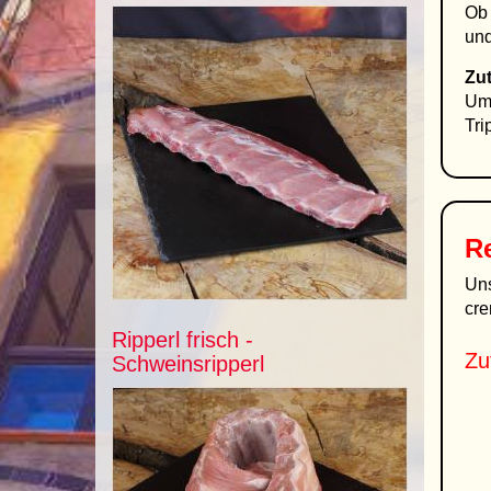
Ob 
und
Zut
Umr
Tri
Re
Un
cre
Ripperl frisch -
Zu
Schweinsripperl