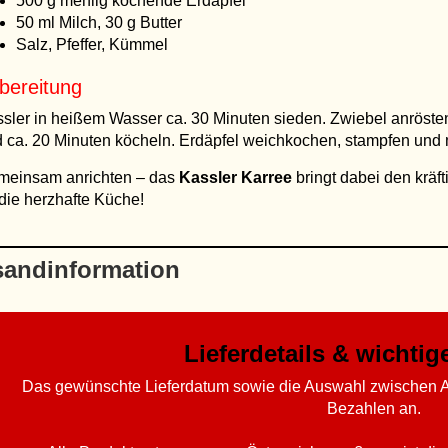
500 g mehlig kochende Erdäpfel
50 ml Milch, 30 g Butter
Salz, Pfeffer, Kümmel
bereitung
sler in heißem Wasser ca. 30 Minuten sieden. Zwiebel anröste
 ca. 20 Minuten köcheln. Erdäpfel weichkochen, stampfen und m
meinsam anrichten – das
Kassler Karree
bringt dabei den kräf
 die herzhafte Küche!
sandinformation
Lieferdetails & wichti
Das gewünschte Lieferdatum sowie die Auswahl zwischen A
Bezahlen an.