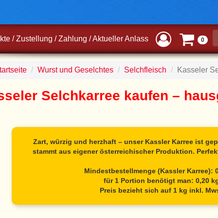
kte
/
Zustellung
/
Zahlung
/
Aktueller Anlass
0
artseite
Wurst und Geselchtes
Selchfleisch
Kasseler S
seler Selchkarree kaufen – hausg
Zart, würzig und herzhaft – unser Kassler Karree ist ge
stammt aus eigener österreichischer Produktion. Perfekt
Mindestbestellmenge (Kassler Karree): 
für 1 Portion benötigt man: 0,20 k
Preis bezieht sich auf 1 kg inkl. Mw