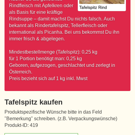
Rindfleisch mit Apfelkren oder
Tafelspitz Rind
als Basis für eine kräftige
Rindsuppe – damit machst Du nichts falsch. Auch
bekannt als Rindertafelspitz, Tellerfleisch oder
international als Picanha. Bei uns bekommst Du ihn
immer frisch & abgelegen.
Mindestbestellmenge (Tafelspitz): 0,25 kg
für 1 Portion benötigt man: 0,25 kg
Geboren, aufgezogen, geschlachtet und zerlegt in
Österreich.
Preis bezieht sich auf 1 kg inkl. Mwst
Tafelspitz kaufen
Produktspezifische Wünsche bitte in das Feld
"Bemerkung" schreiben. (z.B. Verpackungswünsche)
Produkt-ID: 419