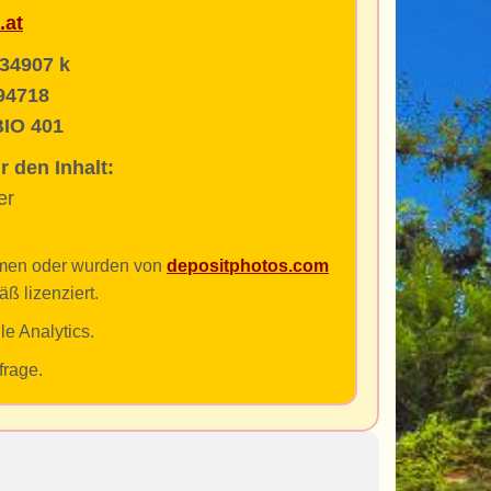
.at
34907 k
94718
BIO 401
r den Inhalt:
er
ommen oder wurden von
depositphotos.com
 lizenziert.
e Analytics.
rage.