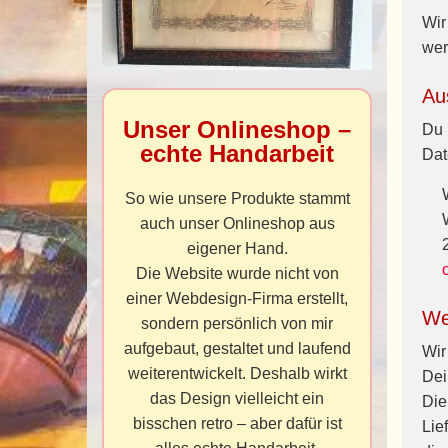
Wir
wer
Au
Unser Onlineshop –
Du 
echte Handarbeit
Dat
So wie unsere Produkte stammt
auch unser Onlineshop aus
eigener Hand.
Die Website wurde nicht von
einer Webdesign-Firma erstellt,
We
sondern persönlich von mir
aufgebaut, gestaltet und laufend
Wir
weiterentwickelt. Deshalb wirkt
Dei
das Design vielleicht ein
Die
bisschen retro – aber dafür ist
Lie