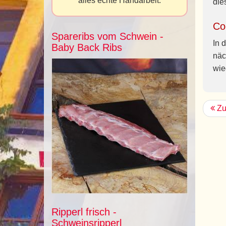
alles echte Handarbeit.
die
Co
Spareribs vom Schwein -
In 
Baby Back Ribs
näc
wie
Zu
Ripperl frisch -
Schweinsripperl