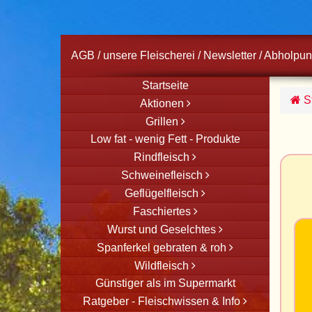
AGB
/
unsere Fleischerei
/
Newsletter
/
Abholpun
Startseite
St
Aktionen
Grillen
Low fat - wenig Fett - Produkte
Rindfleisch
Schweinefleisch
Geflügelfleisch
Faschiertes
Wurst und Geselchtes
Spanferkel gebraten & roh
Wildfleisch
Günstiger als im Supermarkt
Ratgeber - Fleischwissen & Info