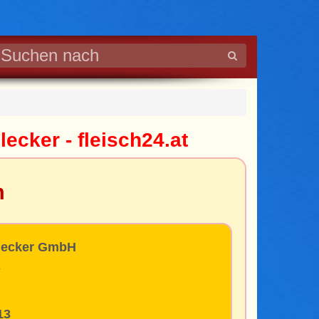
ecker - fleisch24.at
m
lecker GmbH
4
13