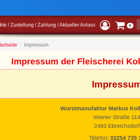
kte
/
Zustellung
/
Zahlung
/
Aktueller Anlass
0
artseite
Impressum
Impressum der Fleischerei Koll
Impressu
Wurstmanufaktur Markus Kol
Wiener Straße 11
2483 Ebreichsdorf
Telefon:
02254 735 