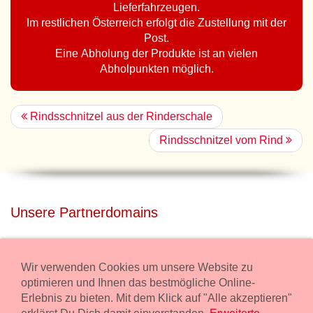
Lieferfahrzeugen.
Im restlichen Österreich erfolgt die Zustellung mit der
Post.
Eine Abholung der Produkte ist an vielen
Abholpunkten möglich.
Rindsschnitzel aus der Rinderschale
Rindsschnitzel vom Rind
Unsere Partnerdomains
privatdisco.com
Miete unser Haus bei Wiener Neustadt für Deine Party mit
Wir verwenden Cookies um unsere Website zu
Übernachtung.
optimieren und Ihnen das bestmögliche Online-
Erlebnis zu bieten. Mit dem Klick auf "Alle akzeptieren"
freilaender.at