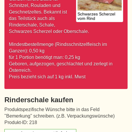
Schnitzel, Rouladen und
Geschnetzeltes. Bekannt ist
Schwarzes Scherzel
vom Rind
das Teilstück auch als
Rinderschale, Schale,
Schwarzes Scherzel oder Oberschale.
Mindestbestellmenge (Rindsschnitzelfleisch im
Ganzen): 0,50 kg
für 1 Portion benötigt man: 0,25 kg
Geboren, aufgezogen, geschlachtet und zerlegt in
Österreich.
Preis bezieht sich auf 1 kg inkl. Mwst
Rinderschale kaufen
Produktspezifische Wünsche bitte in das Feld
"Bemerkung" schreiben. (z.B. Verpackungswünsche)
Produkt-ID: 218