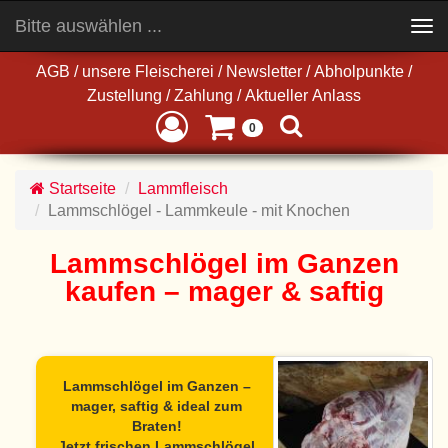
Bitte auswählen ...
Toggle
navigation
AGB
/
unsere Fleischerei
/
Newsletter
/
Abholpunkte
/
Zustellung
/
Zahlung
/
Aktueller Anlass
0
Startseite
Lammfleisch
Lammschlögel - Lammkeule - mit Knochen
Lammschlögel im Ganzen
kaufen – mager & saftig
Lammschlögel im Ganzen –
mager, saftig & ideal zum
Braten!
Jetzt frischen Lammschlögel