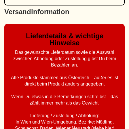
Versandinformation
Lieferdetails & wichtige
Hinweise
Das gewünschte Lieferdatum sowie die Auswahl
zwischen Abholung oder Zustellung gibst Du beim
Bezahlen an.
Alle Produkte stammen aus Österreich – außer es ist
direkt beim Produkt anders angegeben.
Wenn Du etwas in die Bemerkungen schreibst – das
zählt immer mehr als das Gewicht!
Lieferung / Zustellung / Abholung:
In Wien und Wien-Umgebung, Bezirke: Mödling,
Schwechat, Baden, Wiener Neustadt (
siehe hier
)