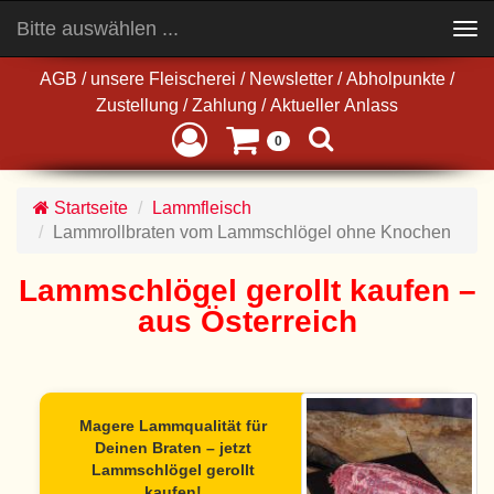
Bitte auswählen ...
Toggle
navigation
AGB
/
unsere Fleischerei
/
Newsletter
/
Abholpunkte
/
Zustellung
/
Zahlung
/
Aktueller Anlass
0
Startseite
Lammfleisch
Lammrollbraten vom Lammschlögel ohne Knochen
Lammschlögel gerollt kaufen –
aus Österreich
Magere Lammqualität für
Deinen Braten – jetzt
Lammschlögel gerollt
kaufen!