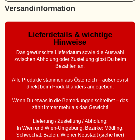
Versandinformation
Lieferdetails & wichtige
Hinweise
Das gewünschte Lieferdatum sowie die Auswahl
zwischen Abholung oder Zustellung gibst Du beim
Bezahlen an.
Alle Produkte stammen aus Österreich – außer es ist
direkt beim Produkt anders angegeben.
Wenn Du etwas in die Bemerkungen schreibst – das
zählt immer mehr als das Gewicht!
Lieferung / Zustellung / Abholung:
In Wien und Wien-Umgebung, Bezirke: Mödling,
Schwechat, Baden, Wiener Neustadt (
siehe hier
)