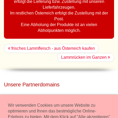
erfolgt die Lieferung bzw. Zustellung mit unseren
Lieferfahrzeugen.
Im restlichen Österreich erfolgt die Zustellung mit der
Post.
Eine Abholung der Produkte ist an vielen
Abholpunkten möglich.
frisches Lammfleisch - aus Österreich kaufen
Lammrücken im Ganzen
Unsere Partnerdomains
privatdisco.com
Miete unser Haus bei Wiener Neustadt für Deine Party mit
Wir verwenden Cookies um unsere Website zu
Übernachtung.
optimieren und Ihnen das bestmögliche Online-
Erlebnis zu bieten. Mit dem Klick auf "Alle akzeptieren"