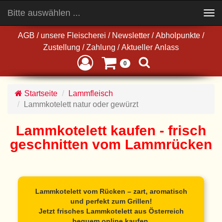
Bitte auswählen ...
Toggle
navigation
AGB
/
unsere Fleischerei
/
Newsletter
/
Abholpunkte
/
Zustellung
/
Zahlung
/
Aktueller Anlass
0
Startseite
Lammfleisch
Lammkotelett natur oder gewürzt
Lammkotelett kaufen - frisch
geschnitten vom Lammrücken
Lammkotelett vom Rücken – zart, aromatisch
und perfekt zum Grillen!
Jetzt frisches Lammkotelett aus Österreich
bequem online kaufen.