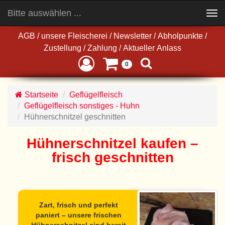
Bitte auswählen ...
Toggle
navigation
AGB
/
unsere Fleischerei
/
Newsletter
/
Abholpunkte
/
Zustellung
/
Zahlung
/
Aktueller Anlass
0
Startseite
Geflügelfleisch
Geflügelfleisch sonstiges - Huhn
Hühnerschnitzel geschnitten
Hühnerschnitzel kaufen –
frisch geschnitten
Zart, frisch und perfekt
paniert – unsere
frischen