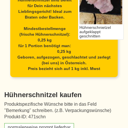
Hühnerschnitzel
sind bereit
für Dein nächstes
Lieblingsgericht! Ideal zum
Braten oder Backen.
Hühnerschnietzel
Mindestbestellmenge
aufgeklappt
(frische Hühnerschnitzel):
geschnitten
0,25 kg
für 1 Portion benötigt man:
0,25 kg
Geboren, aufgezogen, geschlachtet und zerlegt
(bei uns) in Österreich.
Preis bezieht sich auf 1 kg inkl. Mwst
Hühnerschnitzel kaufen
Produktspezifische Wünsche bitte in das Feld
"Bemerkung" schreiben. (z.B. Verpackungswünsche)
Produkt-ID: 471schn
normalerweise prompt lieferbar