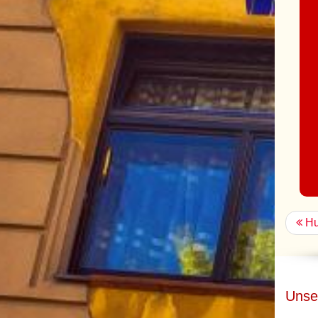
Hu
Unse