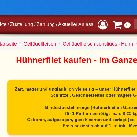
kte
/
Zustellung
/
Zahlung
/
Aktueller Anlass
0
artseite
Geflügelfleisch
Geflügelfleisch sonstiges - Huhn
Hühnerfilet kaufen - im Ganz
Zart, mager und unglaublich vielseitig – unser
Hühnerfilet
Schnitzel, Geschnetzeltes oder magere G
Mindestbestellmenge (Hühnerfilet im Ganzen
für 1 Portion benötigt man: 0,25 k
Geboren, aufgezogen, geschlachtet und zerlegt (bei 
Preis bezieht sich auf 1 kg inkl. Mw