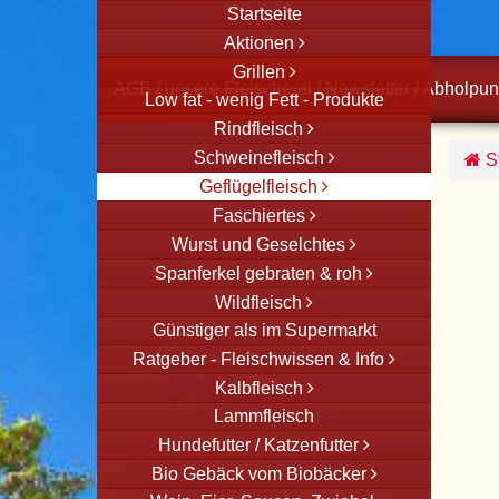
Startseite
Aktionen
Grillen
AGB
/
unsere Fleischerei
/
Newsletter
/
Abholpun
Low fat - wenig Fett - Produkte
Rindfleisch
Schweinefleisch
St
Geflügelfleisch
Faschiertes
Wurst und Geselchtes
Spanferkel gebraten & roh
Wildfleisch
Günstiger als im Supermarkt
Ratgeber - Fleischwissen & Info
Kalbfleisch
Lammfleisch
Hundefutter / Katzenfutter
Bio Gebäck vom Biobäcker