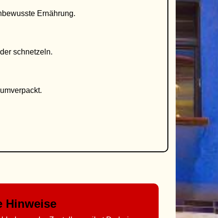
ienbewusste Ernährung.
der schnetzeln.
uumverpackt.
ge Hinweise