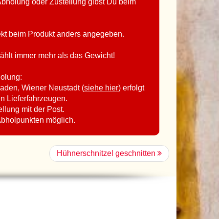
bholung oder Zustellung gibst Du beim
rekt beim Produkt anders angegeben.
ählt immer mehr als das Gewicht!
holung:
aden, Wiener Neustadt (
siehe hier
) erfolgt
en Lieferfahrzeugen.
ellung mit der Post.
Abholpunkten möglich.
Hühnerschnitzel geschnitten