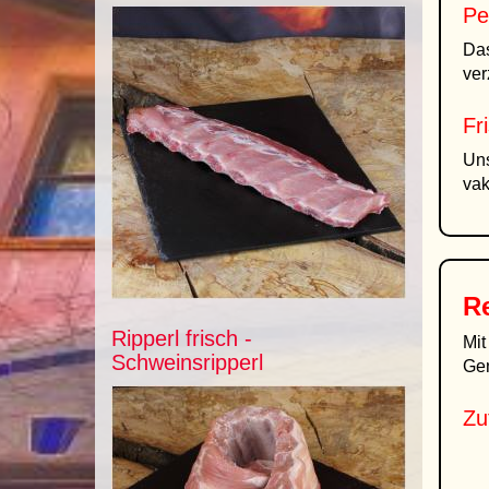
Pe
Das
ver
Fr
Uns
vak
Re
Ripperl frisch -
Mi
Schweinsripperl
Gen
Zu