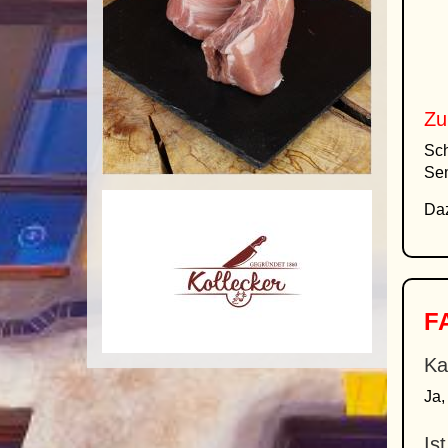
Zu
Sch
Sem
Daz
FA
Ka
Ja,
Is