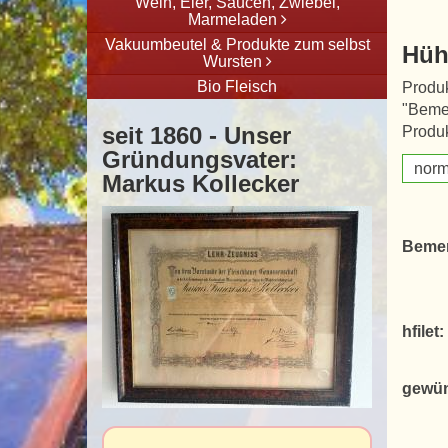
Wein, Eier, Saucen, Zwiebel,
Marmeladen
Vakuumbeutel & Produkte zum selbst
Hüh
Wursten
Bio Fleisch
Produk
"Beme
seit 1860 - Unser
Produk
Gründungsvater:
norm
Markus Kollecker
Beme
hfilet:
gewün