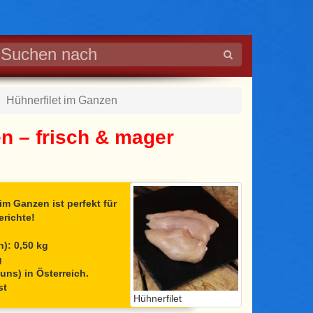
Hühnerfilet im Ganzen
en – frisch & mager
 im Ganzen
ist perfekt für
erichte!
): 0,50 kg
g
uns) in Österreich.
st
Hühnerfilet