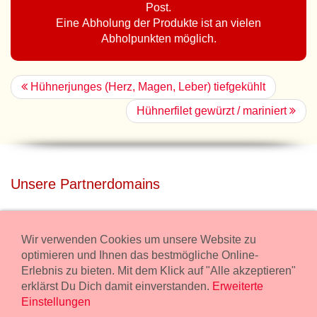
Post.
Eine Abholung der Produkte ist an vielen
Abholpunkten möglich.
Hühnerjunges (Herz, Magen, Leber) tiefgekühlt
Hühnerfilet gewürzt / mariniert
Unsere Partnerdomains
privatdisco.com
Miete unser Haus bei Wiener Neustadt für Deine Party mit
Wir verwenden Cookies um unsere Website zu
Übernachtung.
optimieren und Ihnen das bestmögliche Online-
Erlebnis zu bieten. Mit dem Klick auf "Alle akzeptieren"
freilaender.at
erklärst Du Dich damit einverstanden.
Erweiterte
Kaufe Bio Fleisch in unserem Bio Onlineshop.
Einstellungen