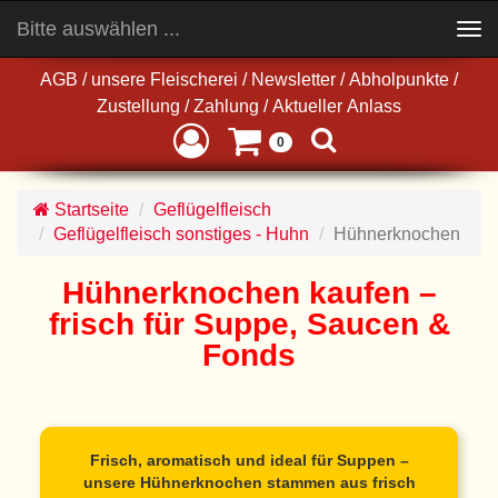
Bitte auswählen ...
Toggle
navigation
AGB
/
unsere Fleischerei
/
Newsletter
/
Abholpunkte
/
Zustellung
/
Zahlung
/
Aktueller Anlass
0
Startseite
Geflügelfleisch
Geflügelfleisch sonstiges - Huhn
Hühnerknochen
Hühnerknochen kaufen –
frisch für Suppe, Saucen &
Fonds
Frisch, aromatisch und ideal für Suppen –
unsere
Hühnerknochen
stammen aus frisch