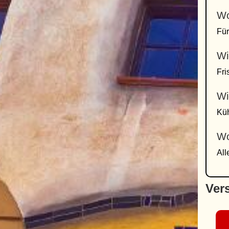
Wo
Für
Wi
Fri
Wi
Küh
Wo
All
Ver