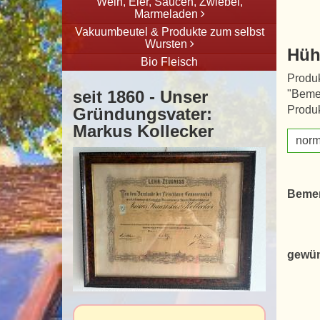
Wein, Eier, Saucen, Zwiebel,
Marmeladen
Vakuumbeutel & Produkte zum selbst
Wursten
Hüh
Bio Fleisch
Produk
seit 1860 - Unser
"Beme
Produk
Gründungsvater:
Markus Kollecker
norm
Beme
gewün