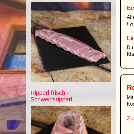
Be
All
hyg
Ei
Du 
Kla
R
Ripperl frisch -
Mi
Schweinsripperl
Kü
Zu