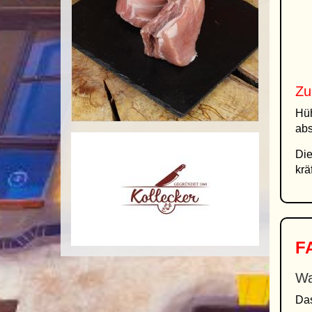
Zu
Hüh
abs
Die
krä
FA
Wa
Das