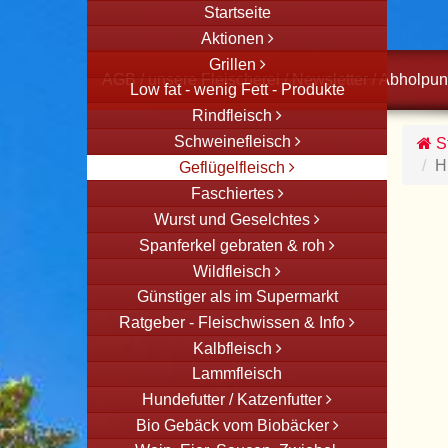
Startseite
Aktionen
Grillen
AGB
/
unsere Fleischerei
/
Newsletter
/
Abholpun
Low fat - wenig Fett - Produkte
Rindfleisch
Schweinefleisch
St
H
Geflügelfleisch
Faschiertes
Wurst und Geselchtes
Spanferkel gebraten & roh
Wildfleisch
Günstiger als im Supermarkt
Ratgeber - Fleischwissen & Info
Kalbfleisch
Lammfleisch
Hundefutter / Katzenfutter
Bio Gebäck vom Biobäcker