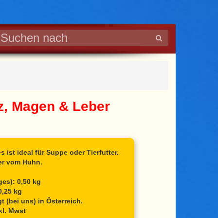
z, Magen & Leber
es
ist ideal für Suppe oder Tierfutter.
er vom Huhn.
es): 0,50 kg
0,25 kg
 (bei uns) in Österreich.
kl. Mwst