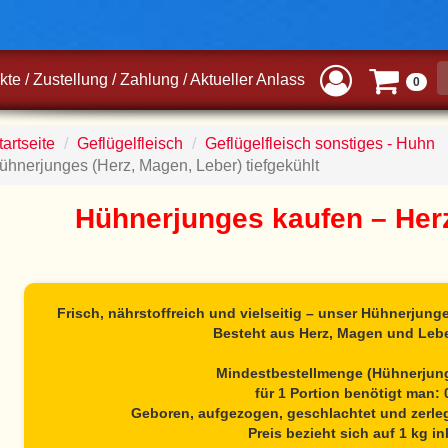
kte
/
Zustellung
/
Zahlung
/
Aktueller Anlass
0
artseite
Geflügelfleisch
Geflügelfleisch sonstiges - Huhn
ühnerjunges (Herz, Magen, Leber) tiefgekühlt
Hühnerjunges kaufen – Her
Frisch, nährstoffreich und vielseitig – unser
Hühnerjung
Besteht aus Herz, Magen und Leb
Mindestbestellmenge (Hühnerjung
für 1 Portion benötigt man: 
Geboren, aufgezogen, geschlachtet und zerlegt
Preis bezieht sich auf 1 kg in