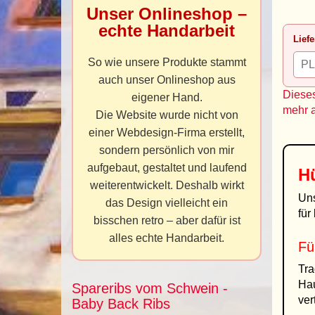
Unser Onlineshop –
echte Handarbeit
Liefe
So wie unsere Produkte stammt
auch unser Onlineshop aus
Dieses
eigener Hand.
mehr 
Die Website wurde nicht von
einer Webdesign-Firma erstellt,
sondern persönlich von mir
aufgebaut, gestaltet und laufend
H
weiterentwickelt. Deshalb wirkt
Un
das Design vielleicht ein
für
bisschen retro – aber dafür ist
alles echte Handarbeit.
Fü
Tra
Hau
Spareribs vom Schwein -
ver
Baby Back Ribs