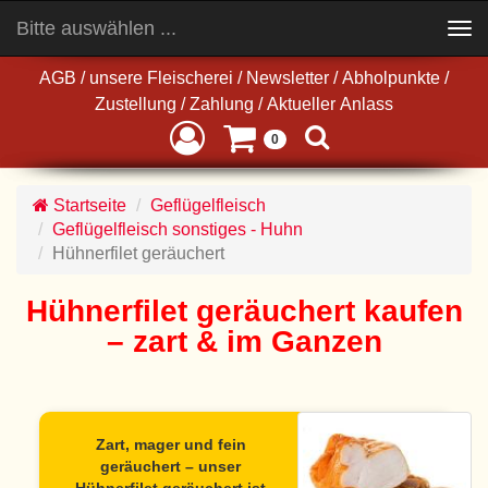
Bitte auswählen ...
Toggle
navigation
AGB
/
unsere Fleischerei
/
Newsletter
/
Abholpunkte
/
Zustellung
/
Zahlung
/
Aktueller Anlass
0
Startseite
Geflügelfleisch
Geflügelfleisch sonstiges - Huhn
Hühnerfilet geräuchert
Hühnerfilet geräuchert kaufen
– zart & im Ganzen
Zart, mager und fein
geräuchert – unser