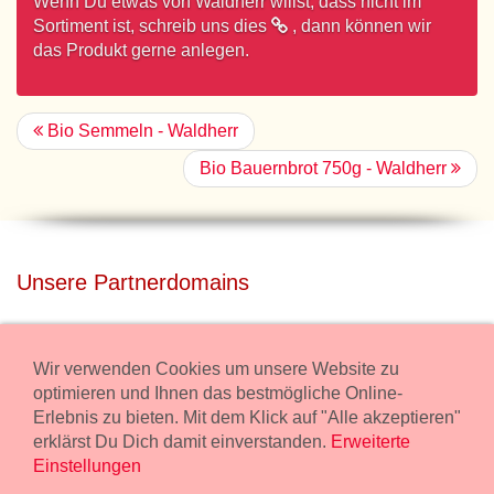
Wenn Du etwas von Waldherr willst, dass nicht im
Sortiment ist,
schreib uns dies
, dann können wir
das Produkt gerne anlegen.
Bio Semmeln - Waldherr
Bio Bauernbrot 750g - Waldherr
Unsere Partnerdomains
privatdisco.com
Miete unser Haus bei Wiener Neustadt für Deine Party mit
Wir verwenden Cookies um unsere Website zu
Übernachtung.
optimieren und Ihnen das bestmögliche Online-
Erlebnis zu bieten. Mit dem Klick auf "Alle akzeptieren"
freilaender.at
erklärst Du Dich damit einverstanden.
Erweiterte
Kaufe Bio Fleisch in unserem Bio Onlineshop.
Einstellungen
Widerruf Bestellung