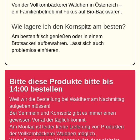
Von der Vollkornbäckerei Waldherr in Österreich –
ein Familienbetrieb mit Fokus auf Bio-Backwaren.
Wie lagere ich den Kornspitz am besten?
Am besten frisch genießen oder in einem
Brotsackerl aufbewahren. Lässt sich auch
problemlos einfrieren.
Bitte diese Produkte bitte bis
14:00 bestellen
Weil wir die Bestellung bei Waldherr am Nachmittag
aufgeben müssen!
Bei Semmeln und Kornspitz gibt es immer einen
gewissen Vorrat der täglich kommt.
Am Montag ist leider keine Lieferung von Produkten
der Vollkornbäckerei Waldherr möglich.