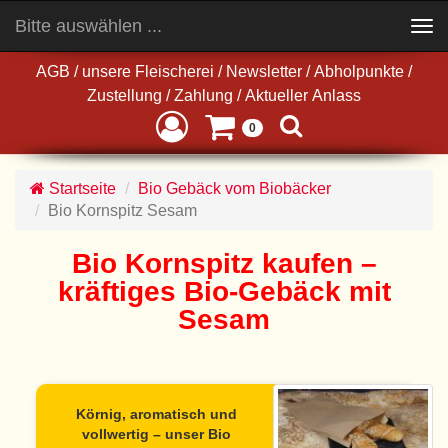
Bitte auswählen ...
Toggle
navigation
AGB
/
unsere Fleischerei
/
Newsletter
/
Abholpunkte
/
Zustellung
/
Zahlung
/
Aktueller Anlass
0
Startseite
Bio Gebäck vom Biobäcker
Bio Kornspitz Sesam
Bio Kornspitz kaufen –
kräftiges Bio-Gebäck mit
Sesam
Körnig, aromatisch und
vollwertig – unser Bio