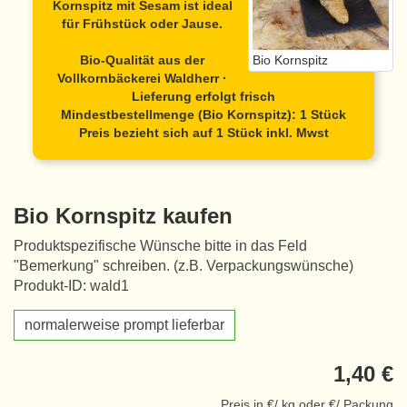
Kornspitz mit Sesam ist ideal
für Frühstück oder Jause.
Bio-Qualität aus der
Bio Kornspitz
Vollkornbäckerei Waldherr ·
Lieferung erfolgt frisch
Mindestbestellmenge (Bio Kornspitz): 1 Stück
Preis bezieht sich auf 1 Stück inkl. Mwst
Bio Kornspitz kaufen
Produktspezifische Wünsche bitte in das Feld
"Bemerkung" schreiben. (z.B. Verpackungswünsche)
Produkt-ID: wald1
normalerweise prompt lieferbar
1,40 €
Preis in €/ kg oder €/ Packung