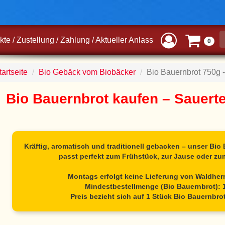
kte
/
Zustellung
/
Zahlung
/
Aktueller Anlass
0
artseite
Bio Gebäck vom Biobäcker
Bio Bauernbrot 750g 
Bio Bauernbrot kaufen – Sauerte
Kräftig, aromatisch und traditionell gebacken – unser Bio
passt perfekt zum Frühstück, zur Jause oder z
Montags erfolgt keine Lieferung von Waldher
Mindestbestellmenge (Bio Bauernbrot): 
Preis bezieht sich auf 1 Stück Bio Bauernbrot