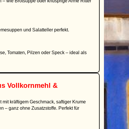
rn – wie Brotsuppe oder knusprige Arme Ritter
emesuppen und Salatteller perfekt.
e, Tomaten, Pilzen oder Speck – ideal als
s Vollkornmehl &
t mit kräftigem Geschmack, saftiger Krume
en – ganz ohne Zusatzstoffe. Perfekt für