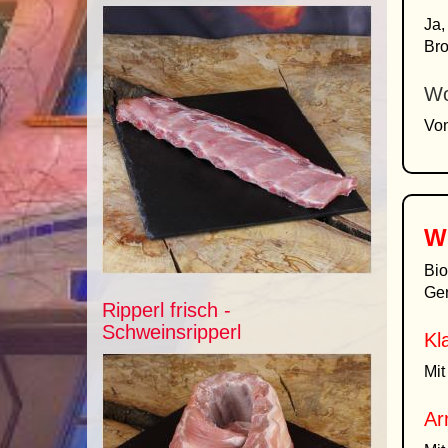
Ja,
Bro
Wo
Von
W
Bio
Ger
Ripperl frisch -
Schweinsripperl
Kl
Mit
Ar