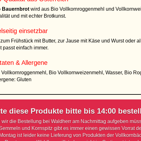
o Bauernbrot
wird aus Bio Vollkornroggenmehl und Vollkornwe
lität und mit echter Brotkunst.
elseitig einsetzbar
zum Frühstück mit Butter, zur Jause mit Käse und Wurst oder a
t passt einfach immer.
taten & Allergene
 Vollkornroggenmehl, Bio Vollkornweizenmehl, Wasser, Bio Ro
ergene: Gluten
tte diese Produkte bitte bis 14:00 bestel
 wir die Bestellung bei Waldherr am Nachmittag aufgeben müs
Semmeln und Kornspitz gibt es immer einen gewissen Vorrat de
ontag ist leider keine Lieferung von Produkten der Vollkornbä