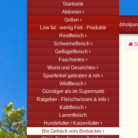
Startseite
Aktionen
Grillen
AGB
/
unsere Fleischerei
/
Newsletter
/
Abholpun
Low fat - wenig Fett - Produkte
Rindfleisch
Schweinefleisch
St
Geflügelfleisch
Faschiertes
Wurst und Geselchtes
Spanferkel gebraten & roh
Wildfleisch
Günstiger als im Supermarkt
Ratgeber - Fleischwissen & Info
Kalbfleisch
Lammfleisch
Hundefutter / Katzenfutter
Bio Gebäck vom Biobäcker