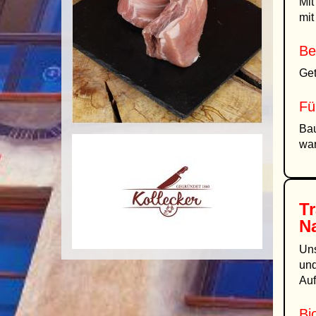
Mit
mit
Be
Get
Fü
Bau
war
Tr
Na
Uns
und
Auf
Bi