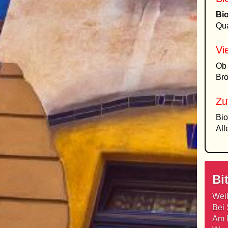
Bi
Qua
Vi
Ob 
Bro
Zu
Bio
All
Bi
Weil
Bei 
Am M