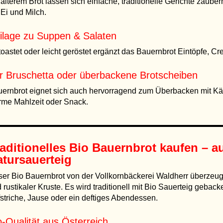
 älterem Brot lassen sich einfache, traditionelle Gerichte zaube
 Ei und Milch.
ilage zu Suppen & Salaten
oastet oder leicht geröstet ergänzt das Bauernbrot Eintöpfe, Cr
r Bruschetta oder überbackene Brotscheiben
ernbrot eignet sich auch hervorragend zum Überbacken mit Käs
me Mahlzeit oder Snack.
aditionelles
Bio Bauernbrot kaufen
– au
tursauerteig
er Bio Bauernbrot von der Vollkornbäckerei Waldherr überzeug
 rustikaler Kruste. Es wird traditionell mit Bio Sauerteig geback
striche, Jause oder ein deftiges Abendessen.
o-Qualität aus Österreich