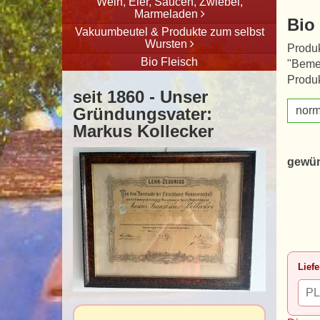
Wein, Eier, Saucen, Zwiebel,
Marmeladen
Bio
Vakuumbeutel & Produkte zum selbst
Wursten
Produk
Bio Fleisch
"Beme
Produk
seit 1860 - Unser
Gründungsvater:
norm
Markus Kollecker
gewün
Liefe