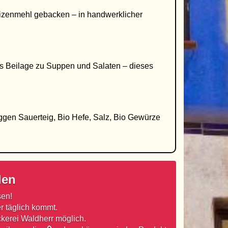
izenmehl gebacken – in handwerklicher
ls Beilage zu Suppen und Salaten – dieses
ggen Sauerteig, Bio Hefe, Salz, Bio Gewürze
len
sen!
r täglich kommt.
ckerei Waldherr möglich.