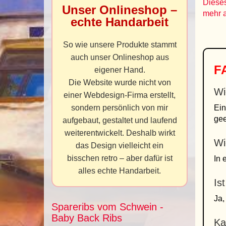
Dieses
Unser Onlineshop –
mehr 
echte Handarbeit
So wie unsere Produkte stammt
auch unser Onlineshop aus
FA
eigener Hand.
Die Website wurde nicht von
Wi
einer Webdesign-Firma erstellt,
sondern persönlich von mir
Ei
gee
aufgebaut, gestaltet und laufend
weiterentwickelt. Deshalb wirkt
Wi
das Design vielleicht ein
bisschen retro – aber dafür ist
In 
alles echte Handarbeit.
Is
Ja,
Spareribs vom Schwein -
Baby Back Ribs
Ka