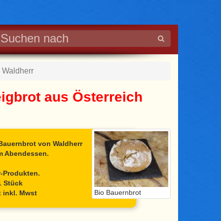
- Waldherr
igbrot aus Österreich
 Bauernbrot von Waldherr
um Abendessen.
r-Produkten.
1 Stück
Bio Bauernbrot
 inkl. Mwst