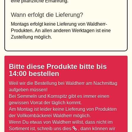
eine pflanzliche Ernährung.
Wann erfolgt die Lieferung?
Montags erfolgt keine Lieferung von Waldherr-
Produkten. An allen anderen Werktagen ist eine
Zustellung möglich.
Bitte diese Produkte bitte bis
14:00 bestellen
Weil wir die Bestellung bei Waldherr am Nachmittag
aufgeben müssen!
Bei Semmeln und Kornspitz gibt es immer einen
gewissen Vorrat der täglich kommt.
Am Montag ist leider keine Lieferung von Produkten
der Vollkornbäckerei Waldherr möglich.
Wenn Du etwas von Waldherr willst, dass nicht im
Sortiment ist,
schreib uns dies
, dann können wir