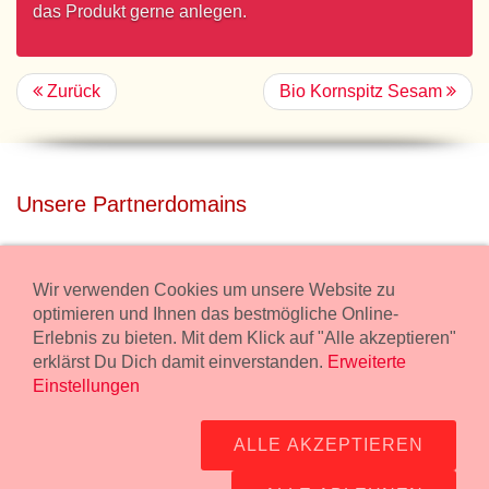
das Produkt gerne anlegen.
Zurück
Bio Kornspitz Sesam
Unsere Partnerdomains
privatdisco.com
Miete unser Haus bei Wiener Neustadt für Deine Party mit
Wir verwenden Cookies um unsere Website zu
Übernachtung.
optimieren und Ihnen das bestmögliche Online-
Erlebnis zu bieten. Mit dem Klick auf "Alle akzeptieren"
freilaender.at
erklärst Du Dich damit einverstanden.
Erweiterte
Kaufe Bio Fleisch in unserem Bio Onlineshop.
Einstellungen
Widerruf Bestellung
ALLE AKZEPTIEREN
Impressum:
Wurstmanufaktur Markus Kollecker GmbH,
Wienerstrasse 114, 2483 Ebreichsdorf -
GPS Koordinaten
-