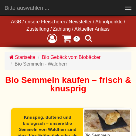
Bitte auswählen ...
Toggle
navigation
AGB
/
unsere Fleischerei
/
Newsletter
/
Abholpunkte
/
Zustellung
/
Zahlung
/
Aktueller Anlass
0
Startseite
Bio Gebäck vom Biobäcker
Bio Semmeln - Waldherr
Bio Semmeln kaufen – frisch &
knusprig
Knusprig, duftend und
biologisch – unsere Bio
Semmeln von Waldherr sind
Bio Semmeln
ideal fürs Frühstück oder als