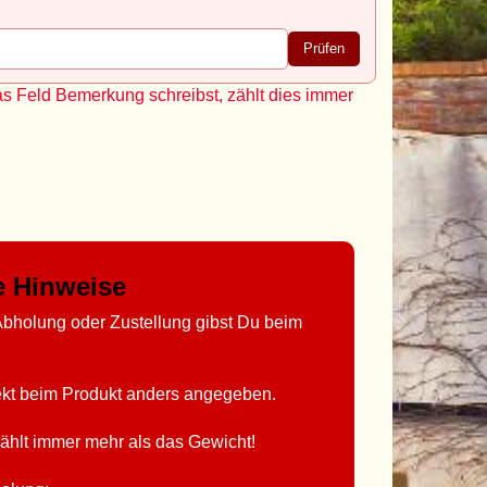
Prüfen
as Feld Bemerkung schreibst, zählt dies immer
ge Hinweise
bholung oder Zustellung gibst Du beim
rekt beim Produkt anders angegeben.
ählt immer mehr als das Gewicht!