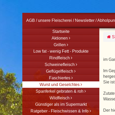
AGB
/
unsere Fleischerei
/
Newsletter
/
Abholpun
Startseite
St
Aktionen
Grillen
Low fat - wenig Fett - Produkte
Rindfleisch
im Gan
Schweinefleisch
Im Geg
Geflügelfleisch
hergest
Faschiertes
Sie is
Wurst und Geselchtes
Spanferkel gebraten & roh
Zutate
Wildfleisch
Wasser
Günstiger als im Supermarkt
Der hi
Ratgeber - Fleischwissen & Info