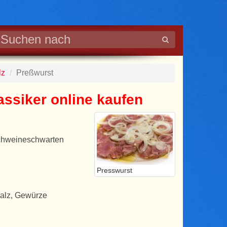
lz
Preßwurst
assiker online kaufen
Schweineschwarten
Presswurst
salz, Gewürze