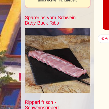
alles echte Handarbeit.
Spareribs vom Schwein -
Baby Back Ribs
Pr
Ripperl frisch -
Schweinsripperl