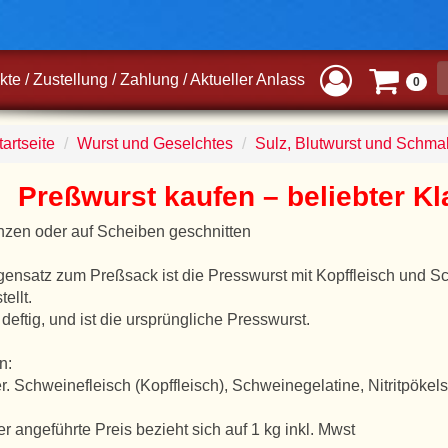
kte
/
Zustellung
/
Zahlung
/
Aktueller Anlass
0
artseite
Wurst und Geselchtes
Sulz, Blutwurst und Schma
Preßwurst kaufen – beliebter Kl
zen oder auf Scheiben geschnitten
ensatz zum Preßsack ist die Presswurst mit Kopffleisch und 
ellt.
t deftig, und ist die ursprüngliche Presswurst.
n:
. Schweinefleisch (Kopffleisch), Schweinegelatine, Nitritpökel
er angeführte Preis bezieht sich auf 1 kg inkl. Mwst