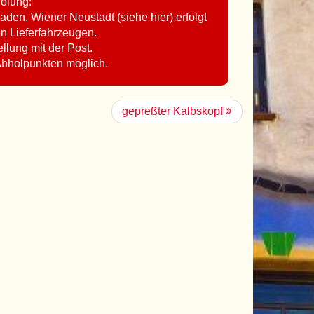
holung:
aden, Wiener Neustadt (
siehe hier
) erfolgt
en Lieferfahrzeugen.
ellung mit der Post.
Abholpunkten möglich.
gepreßter Kalbskopf