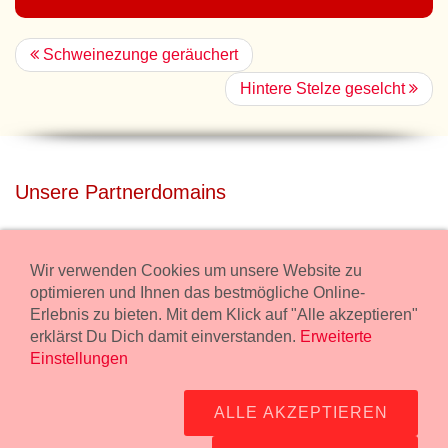
Schweinezunge geräuchert
Hintere Stelze geselcht
Unsere Partnerdomains
privatdisco.com
Miete unser Haus bei Wiener Neustadt für Deine Party mit
Wir verwenden Cookies um unsere Website zu
Übernachtung.
optimieren und Ihnen das bestmögliche Online-
Erlebnis zu bieten. Mit dem Klick auf "Alle akzeptieren"
freilaender.at
erklärst Du Dich damit einverstanden.
Erweiterte
Kaufe Bio Fleisch in unserem Bio Onlineshop.
Einstellungen
Widerruf Bestellung
ALLE AKZEPTIEREN
Impressum:
Wurstmanufaktur Markus Kollecker GmbH,
Wienerstrasse 114, 2483 Ebreichsdorf -
GPS Koordinaten
-