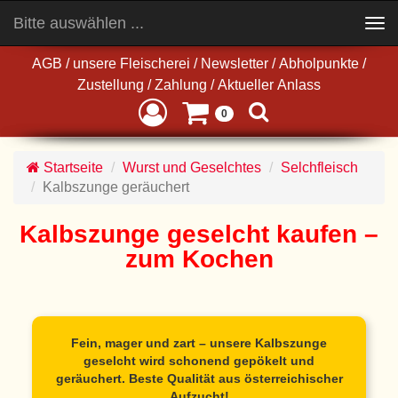
Bitte auswählen ...
Toggle
navigation
AGB
/
unsere Fleischerei
/
Newsletter
/
Abholpunkte
/
Zustellung
/
Zahlung
/
Aktueller Anlass
0
Startseite
Wurst und Geselchtes
Selchfleisch
Kalbszunge geräuchert
Kalbszunge geselcht kaufen –
zum Kochen
Fein, mager und zart – unsere Kalbszunge
geselcht wird schonend gepökelt und
geräuchert. Beste Qualität aus österreichischer
Aufzucht!