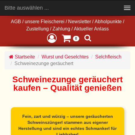
Bitte auswählen ...
Toggle
navigation
AGB
/
unsere Fleischerei
/
Newsletter
/
Abholpunkte
/
Zustellung
/
Zahlung
/
Aktueller Anlass
0
Startseite
Wurst und Geselchtes
Selchfleisch
Schweinezunge geräuchert
Schweinezunge geräuchert
kaufen – Qualität genießen
Fein, zart und würzig – unsere geräucherten
Schweinszüngerl stammen aus eigener
Herstellung und sind ein echtes Schmankerl für
Liebhaber!