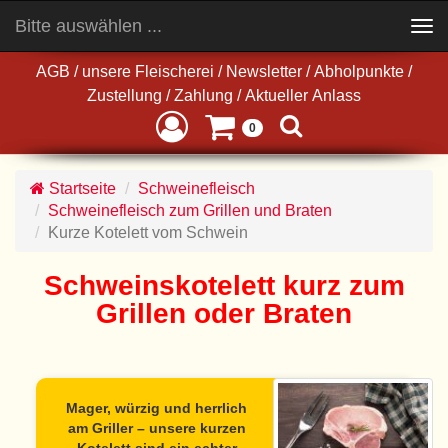
Bitte auswählen ...
Toggle
navigation
AGB
/
unsere Fleischerei
/
Newsletter
/
Abholpunkte
/
Zustellung
/
Zahlung
/
Aktueller Anlass
0
Startseite
Schweinefleisch
Schweinefleisch zum Grillen und Braten
Kurze Kotelett vom Schwein
Schweinskotelett kurz zum
Grillen oder Braten
Mager, würzig und herrlich
am Griller – unsere kurzen