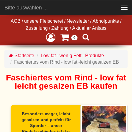
Bitte auswählen ...
Toggle
navigation
AGB
/
unsere Fleischerei
/
Newsletter
/
Abholpunkte
/
Zustellung
/
Zahlung
/
Aktueller Anlass
0
Startseite
Low fat - wenig Fett - Produkte
Faschiertes vom Rind - low fat -leicht gesalzen EB
Faschiertes vom Rind - low fat
leicht gesalzen EB kaufen
Besonders mager, leicht
gesalzen und perfekt für
Sportler – unser
Rindsfaschiertes ist das