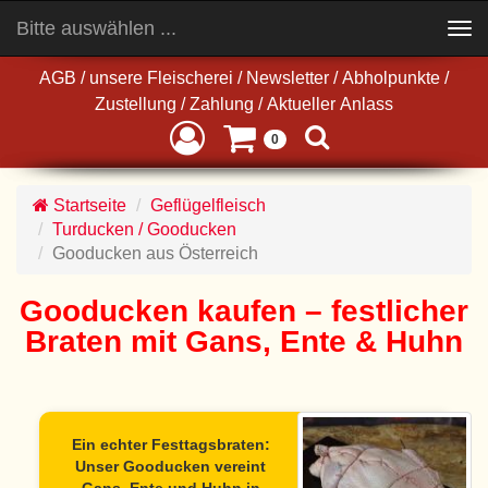
Bitte auswählen ...
Toggle
navigation
AGB
/
unsere Fleischerei
/
Newsletter
/
Abholpunkte
/
Zustellung
/
Zahlung
/
Aktueller Anlass
0
Startseite
Geflügelfleisch
Turducken / Gooducken
Gooducken aus Österreich
Gooducken kaufen – festlicher
Braten mit Gans, Ente & Huhn
Ein echter Festtagsbraten:
Unser
Gooducken
vereint