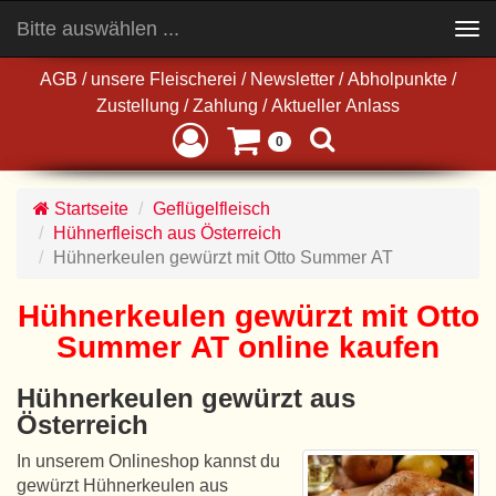
Bitte auswählen ...
Toggle
navigation
AGB
/
unsere Fleischerei
/
Newsletter
/
Abholpunkte
/
Zustellung
/
Zahlung
/
Aktueller Anlass
0
Startseite
Geflügelfleisch
Hühnerfleisch aus Österreich
Hühnerkeulen gewürzt mit Otto Summer AT
Hühnerkeulen gewürzt mit Otto
Summer AT online kaufen
Hühnerkeulen gewürzt aus
Österreich
In unserem Onlineshop kannst du
gewürzt Hühnerkeulen aus