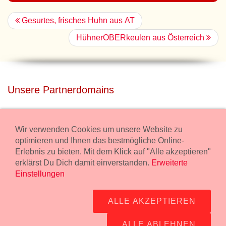
Gesurtes, frisches Huhn aus AT
HühnerOBERkeulen aus Österreich
Unsere Partnerdomains
privatdisco.com
Miete unser Haus bei Wiener Neustadt für Deine Party mit
Wir verwenden Cookies um unsere Website zu
Übernachtung.
optimieren und Ihnen das bestmögliche Online-
Erlebnis zu bieten. Mit dem Klick auf "Alle akzeptieren"
freilaender.at
erklärst Du Dich damit einverstanden.
Erweiterte
Kaufe Bio Fleisch in unserem Bio Onlineshop.
Einstellungen
Widerruf Bestellung
ALLE AKZEPTIEREN
Impressum:
Wurstmanufaktur Markus Kollecker GmbH,
Wienerstrasse 114, 2483 Ebreichsdorf -
GPS Koordinaten
-
ALLE ABLEHNEN