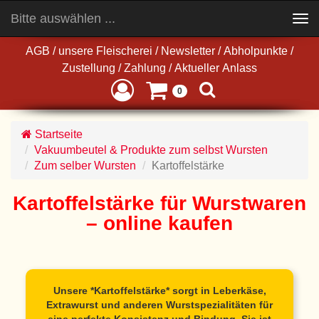
Bitte auswählen ...
Toggle
navigation
AGB
/
unsere Fleischerei
/
Newsletter
/
Abholpunkte
/
Zustellung
/
Zahlung
/
Aktueller Anlass
0
Startseite
Vakuumbeutel & Produkte zum selbst Wursten
Zum selber Wursten
Kartoffelstärke
Kartoffelstärke für Wurstwaren
– online kaufen
Unsere *Kartoffelstärke* sorgt in Leberkäse,
Extrawurst und anderen Wurstspezialitäten für