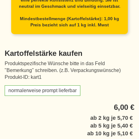
eine perfekte Konsistenz und Bindung. Sie ist
neutral im Geschmack und vielseitig einsetzbar.
Mindestbestellmenge (Kartoffelstärke): 1,00 kg
Preis bezieht sich auf 1 kg inkl. Mwst
Kartoffelstärke kaufen
Produktspezifische Wünsche bitte in das Feld
"Bemerkung" schreiben. (z.B. Verpackungswünsche)
Produkt-ID: kart1
normalerweise prompt lieferbar
6,00 €
ab 2 kg je
5,70 €
ab 5 kg je
5,40 €
ab 10 kg je
5,10 €