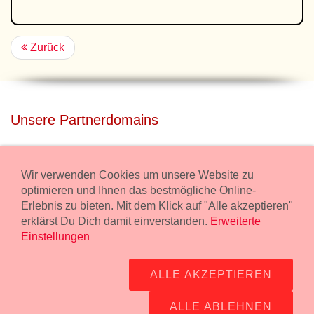
Zurück
Unsere Partnerdomains
privatdisco.com
Miete unser Haus bei Wiener Neustadt für Deine Party mit
Wir verwenden Cookies um unsere Website zu
Übernachtung.
optimieren und Ihnen das bestmögliche Online-
Erlebnis zu bieten. Mit dem Klick auf "Alle akzeptieren"
freilaender.at
erklärst Du Dich damit einverstanden.
Erweiterte
Kaufe Bio Fleisch in unserem Bio Onlineshop.
Einstellungen
Widerruf Bestellung
ALLE AKZEPTIEREN
Impressum:
Wurstmanufaktur Markus Kollecker GmbH,
Wienerstrasse 114, 2483 Ebreichsdorf -
GPS Koordinaten
-
ALLE ABLEHNEN
office@fleisch24.at