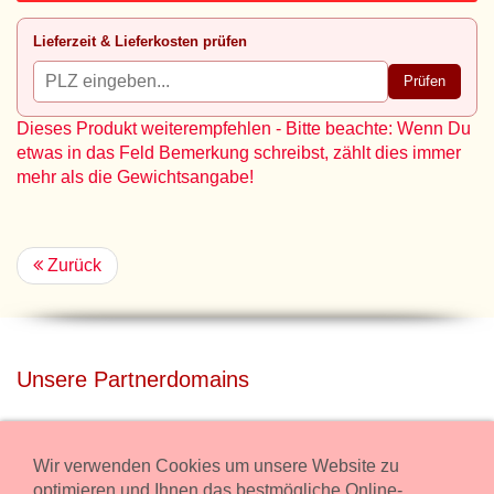
Lieferzeit & Lieferkosten prüfen
Prüfen
Dieses Produkt weiterempfehlen - Bitte beachte: Wenn Du
etwas in das Feld Bemerkung schreibst, zählt dies immer
mehr als die Gewichtsangabe!
Zurück
Unsere Partnerdomains
privatdisco.com
Miete unser Haus bei Wiener Neustadt für Deine Party mit
Wir verwenden Cookies um unsere Website zu
Übernachtung.
optimieren und Ihnen das bestmögliche Online-