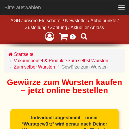
Bitte auswählen ...
Toggle
navigation
AGB
/
unsere Fleischerei
/
Newsletter
/
Abholpunkte
/
Zustellung
/
Zahlung
/
Aktueller Anlass
0
Startseite
Vakuumbeutel & Produkte zum selbst Wursten
Zum selber Wursten
Gewürze zum Wursten
Gewürze zum Wursten kaufen
– jetzt online bestellen
Individuell abgestimmt – unser
*Wurstgewürz* wird genau nach Deiner