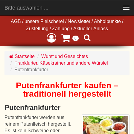
Bitte auswählen ...
Toggle
navigation
AGB
/
unsere Fleischerei
/
Newsletter
/
Abholpunkte
/
Zustellung
/
Zahlung
/
Aktueller Anlass
0
Startseite
Wurst und Geselchtes
Frankfurter, Käsekrainer und andere Würstel
Putenfrankfurter
Putenfrankfurter kaufen –
traditionell hergestellt
Putenfrankfurter
Putenfrankfurter werden aus
reinem Putenfleisch hergestellt.
Es ist kein Schweine oder