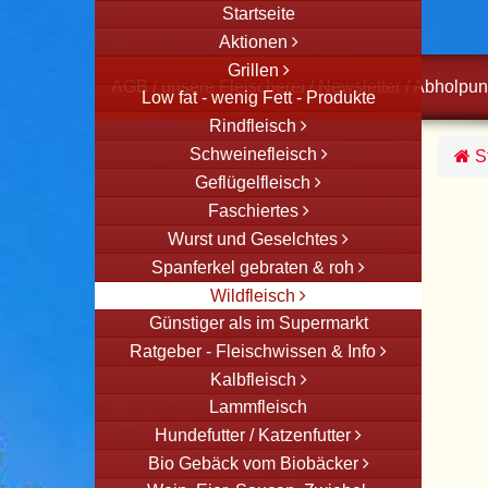
Startseite
Aktionen
Grillen
AGB
/
unsere Fleischerei
/
Newsletter
/
Abholpun
Low fat - wenig Fett - Produkte
Rindfleisch
Schweinefleisch
St
Geflügelfleisch
Faschiertes
Wurst und Geselchtes
Spanferkel gebraten & roh
Wildfleisch
Günstiger als im Supermarkt
Ratgeber - Fleischwissen & Info
Kalbfleisch
Lammfleisch
Hundefutter / Katzenfutter
Bio Gebäck vom Biobäcker