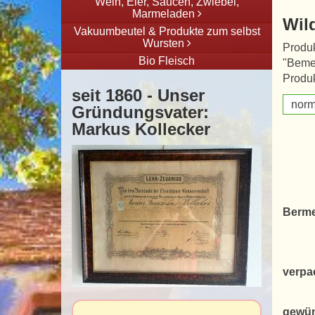
Wein, Eier, Saucen, Zwiebel,
Marmeladen
Wil
Vakuumbeutel & Produkte zum selbst
Wursten
Produk
Bio Fleisch
"Beme
Produk
seit 1860 - Unser
norm
Gründungsvater:
Markus Kollecker
Berme
verpa
gewün