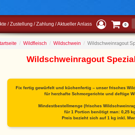
kte
/
Zustellung
/
Zahlung
/
Aktueller Anlass
0
artseite
Wildfleisch
Wildschwein
Wildschweinragout Sp
Wildschweinragout Spezial
Fix fertig gewürfelt und küchenfertig – unser frisches Wil
für herzhafte Schmorgerichte und deftige Wi
Mindestbestellmenge (frisches Wildschweinrag
für 1 Portion benötigt man: 0,25 k
Preis bezieht sich auf 1 kg inkl. Mw