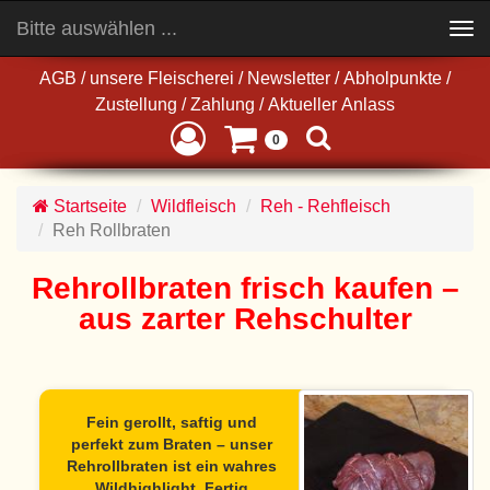
Bitte auswählen ...
Toggle
navigation
AGB
/
unsere Fleischerei
/
Newsletter
/
Abholpunkte
/
Zustellung
/
Zahlung
/
Aktueller Anlass
0
Startseite
Wildfleisch
Reh - Rehfleisch
Reh Rollbraten
Rehrollbraten frisch kaufen –
aus zarter Rehschulter
Fein gerollt, saftig und
perfekt zum Braten – unser
Rehrollbraten ist ein wahres
Wildhighlight. Fertig