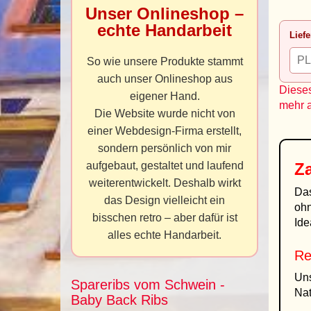
Unser Onlineshop –
echte Handarbeit
Liefe
So wie unsere Produkte stammt
auch unser Onlineshop aus
Dieses
eigener Hand.
mehr 
Die Website wurde nicht von
einer Webdesign-Firma erstellt,
sondern persönlich von mir
aufgebaut, gestaltet und laufend
Z
weiterentwickelt. Deshalb wirkt
Das
das Design vielleicht ein
ohn
bisschen retro – aber dafür ist
Ide
alles echte Handarbeit.
Re
Un
Spareribs vom Schwein -
Nat
Baby Back Ribs