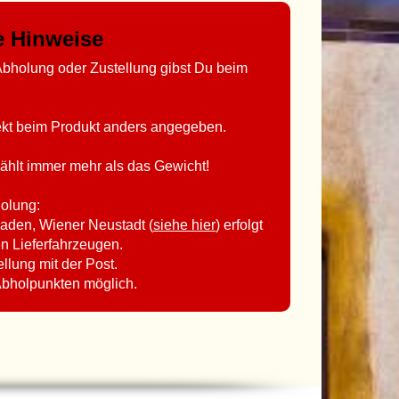
ge Hinweise
bholung oder Zustellung gibst Du beim
rekt beim Produkt anders angegeben.
ählt immer mehr als das Gewicht!
holung:
aden, Wiener Neustadt (
siehe hier
) erfolgt
en Lieferfahrzeugen.
ellung mit der Post.
Abholpunkten möglich.