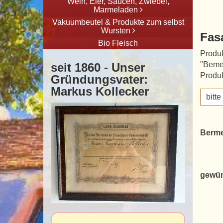
Wein, Eier, Saucen, Zwiebel,
Marmeladen
Vakuumbeutel & Produkte zum selbst
Wursten
Fas
Bio Fleisch
Produk
"Beme
seit 1860 - Unser
Produk
Gründungsvater:
Markus Kollecker
bitt
Berme
gewün