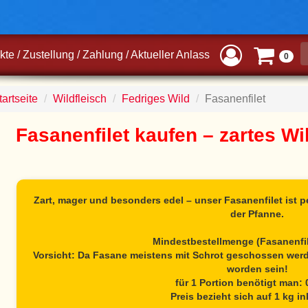
kte
/
Zustellung
/
Zahlung
/
Aktueller Anlass
0
artseite
Wildfleisch
Fedriges Wild
Fasanenfilet
Fasanenfilet kaufen – zartes Wil
Zart, mager und besonders edel – unser Fasanenfilet ist pe
der Pfanne.
Mindestbestellmenge (Fasanenfil
Vorsicht: Da Fasane meistens mit Schrot geschossen we
worden sein!
für 1 Portion benötigt man: 
Preis bezieht sich auf 1 kg in