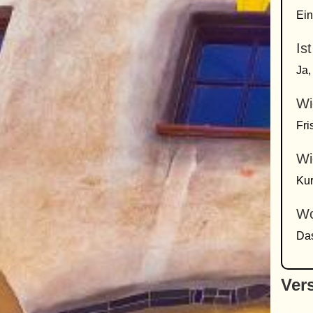
Ei
Is
Ja,
Wi
Fri
Wi
Kur
Wo
Das
Ver