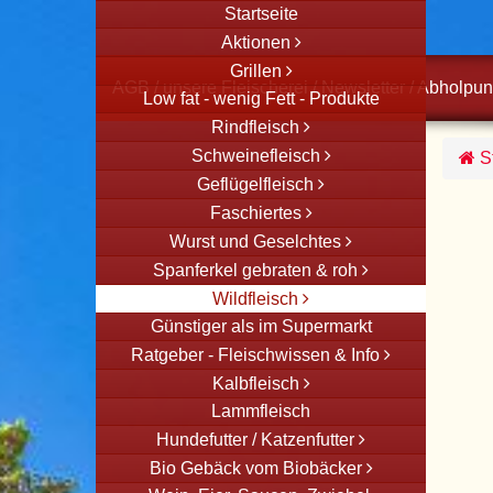
Startseite
Aktionen
Grillen
AGB
/
unsere Fleischerei
/
Newsletter
/
Abholpun
Low fat - wenig Fett - Produkte
Rindfleisch
Schweinefleisch
St
Geflügelfleisch
Faschiertes
Wurst und Geselchtes
Spanferkel gebraten & roh
Wildfleisch
Günstiger als im Supermarkt
Ratgeber - Fleischwissen & Info
Kalbfleisch
Lammfleisch
Hundefutter / Katzenfutter
Bio Gebäck vom Biobäcker