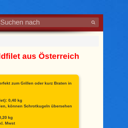
dfilet aus Österreich
rfekt zum Grillen oder kurz Braten in
et): 0,40 kg
rden, können Schrotkugeln übersehen
0,20 kg
kl. Mwst