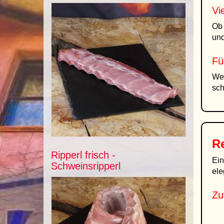
Vi
Ob 
und
Fü
Weg
sch
R
Ripperl frisch -
Ein
Schweinsripperl
ele
Zu