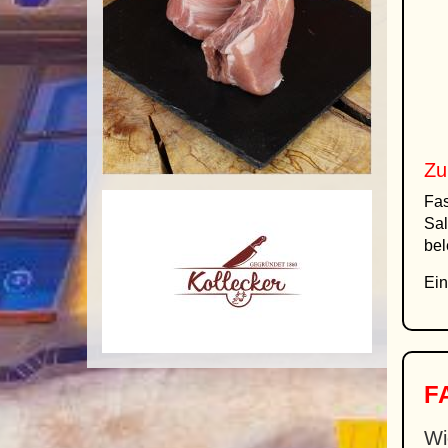
Zu
Fas
Sal
bel
Ein
FA
Wi