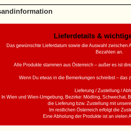
sandinformation
Lieferdetails & wichti
Das gewünschte Lieferdatum sowie die Auswahl zwischen A
Bezahlen an.
Alle Produkte stammen aus Österreich – außer es ist di
Wenn Du etwas in die Bemerkungen schreibst – das z
Lieferung / Zustellung / Ab
In Wien und Wien-Umgebung, Bezirke: Mödling, Schwechat, B
die Lieferung bzw. Zustellung mit unser
Im restlichen Österreich erfolgt die Zust
Eine Abholung der Produkte ist an vielen 