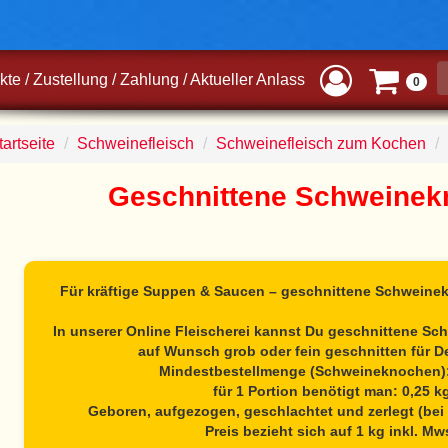
kte
/
Zustellung
/
Zahlung
/
Aktueller Anlass
0
artseite
Schweinefleisch
Schweinefleisch zum Kochen
Geschnittene Schweinek
Für kräftige Suppen & Saucen – geschnittene Schweine
In unserer Online Fleischerei kannst Du
geschnittene Sc
auf Wunsch grob oder fein geschnitten für D
Mindestbestellmenge (Schweineknochen):
für 1 Portion benötigt man: 0,25 k
Geboren, aufgezogen, geschlachtet und zerlegt (bei 
Preis bezieht sich auf 1 kg inkl. Mw