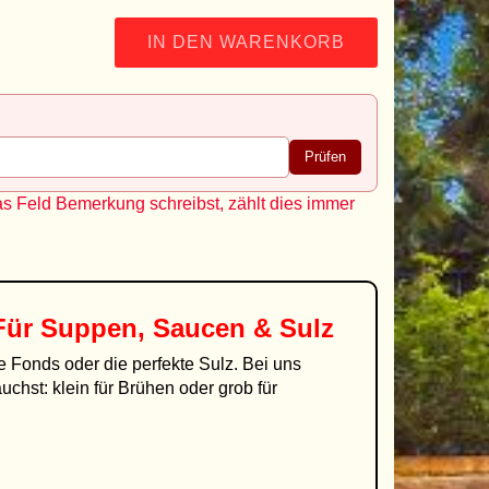
IN DEN WARENKORB
Prüfen
as Feld Bemerkung schreibst, zählt dies immer
Für Suppen, Saucen & Sulz
ge Fonds oder die perfekte Sulz. Bei uns
chst: klein für Brühen oder grob für