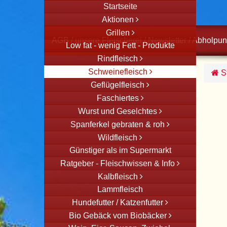
Startseite
Aktionen
Grillen
AGB
/
unsere Fleischerei
/
Newsletter
/
Abholpun
Low fat - wenig Fett - Produkte
Rindfleisch
Schweinefleisch
St
Geflügelfleisch
Faschiertes
Wurst und Geselchtes
Spanferkel gebraten & roh
Wildfleisch
Günstiger als im Supermarkt
Ratgeber - Fleischwissen & Info
Kalbfleisch
Lammfleisch
Hundefutter / Katzenfutter
Bio Gebäck vom Biobäcker