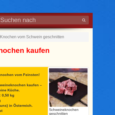
Knochen vom Schwein geschnitten
nochen kaufen
knochen vom Feinsten!
hweineknochen
kaufen –
eine Küche.
 0,50 kg
g
uns) in Österreich.
Schweineknochen
st
geschnitten