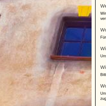
We
Wir
ve
Wo
Für
Wi
Uns
Wi
Bit
Wo
Uns
zug