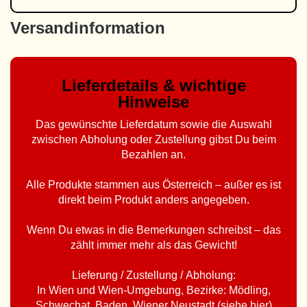
Versandinformation
Lieferdetails & wichtige
Hinweise
Das gewünschte Lieferdatum sowie die Auswahl
zwischen Abholung oder Zustellung gibst Du beim
Bezahlen an.
Alle Produkte stammen aus Österreich – außer es ist
direkt beim Produkt anders angegeben.
Wenn Du etwas in die Bemerkungen schreibst – das
zählt immer mehr als das Gewicht!
Lieferung / Zustellung / Abholung:
In Wien und Wien-Umgebung, Bezirke: Mödling,
Schwechat, Baden, Wiener Neustadt (
siehe hier
)