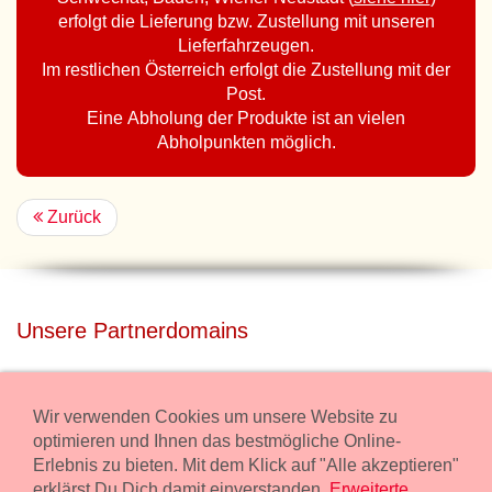
erfolgt die Lieferung bzw. Zustellung mit unseren
Lieferfahrzeugen.
Im restlichen Österreich erfolgt die Zustellung mit der
Post.
Eine Abholung der Produkte ist an vielen
Abholpunkten möglich.
Zurück
Unsere Partnerdomains
privatdisco.com
Miete unser Haus bei Wiener Neustadt für Deine Party mit
Wir verwenden Cookies um unsere Website zu
Übernachtung.
optimieren und Ihnen das bestmögliche Online-
Erlebnis zu bieten. Mit dem Klick auf "Alle akzeptieren"
freilaender.at
erklärst Du Dich damit einverstanden.
Erweiterte