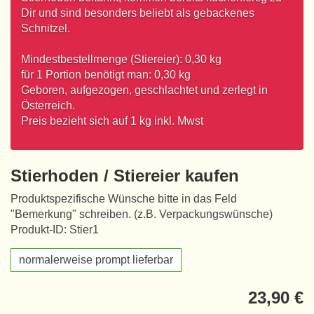
Dir und sind besonders beliebt als gebackenes
Schnitzel.
Mindestbestellmenge (Stiereier): 0,30 kg
für 1 Portion benötigt man: 0,30 kg
Geboren, aufgezogen, geschlachtet und zerlegt in
Österreich.
Preis bezieht sich auf 1 kg inkl. Mwst
Stierhoden / Stiereier kaufen
Produktspezifische Wünsche bitte in das Feld
"Bemerkung" schreiben. (z.B. Verpackungswünsche)
Produkt-ID: Stier1
normalerweise prompt lieferbar
23,90 €