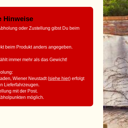
ge Hinweise
bholung oder Zustellung gibst Du beim
rekt beim Produkt anders angegeben.
ählt immer mehr als das Gewicht!
holung:
aden, Wiener Neustadt (
siehe hier
) erfolgt
en Lieferfahrzeugen.
ellung mit der Post.
Abholpunkten möglich.