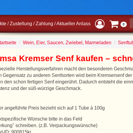
kte
/
Zustellung
/
Zahlung
/
Aktueller Anlass
0
artseite
Wein, Eier, Saucen, Zwiebel, Marmeladen
Senftu
msa Kremser Senf kaufen – schnel
pezielle Herstellungsverfahren macht den besonderen Geschm
m Gegensatz zu anderen Senfsorten wird beim Kremsersenf der
n den schon fertigen Senf eingerührt. Dadurch entsteht die ein
stenz und der süß-würzige Geschmack.
er angeführte Preis bezieht sich auf 1 Tube á 100g
tspezifische Wünsche bitte in das Feld
rkung" schreiben. (z.B. Verpackungswünsche)
t-ID: 900815kr