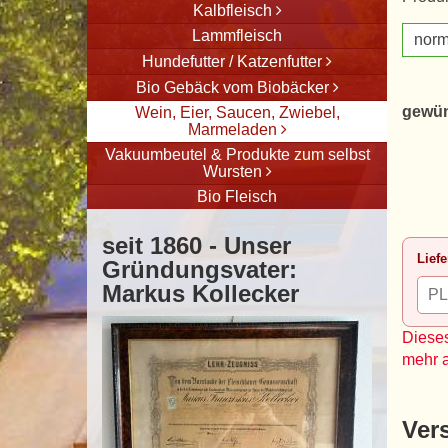
Kalbfleisch
Lammfleisch
norm
Hundefutter / Katzenfutter
Bio Gebäck vom Biobäcker
gewün
Wein, Eier, Saucen, Zwiebel,
Marmeladen
Vakuumbeutel & Produkte zum selbst
Wursten
Bio Fleisch
seit 1860 - Unser
Liefe
Gründungsvater:
Markus Kollecker
Dieses
mehr 
Ver