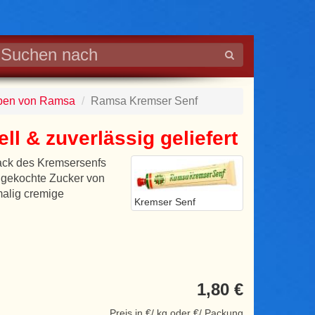
ben von Ramsa
Ramsa Kremser Senf
l & zuverlässig geliefert
ack des Kremsersenfs
 gekochte Zucker von
malig cremige
Kremser Senf
1,80 €
Preis in €/ kg oder €/ Packung