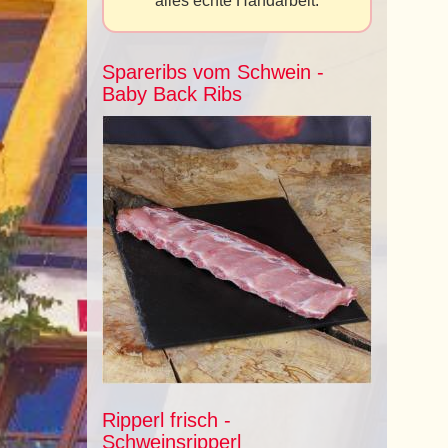
alles echte Handarbeit.
Spareribs vom Schwein -
Baby Back Ribs
Ripperl frisch -
Schweinsripperl