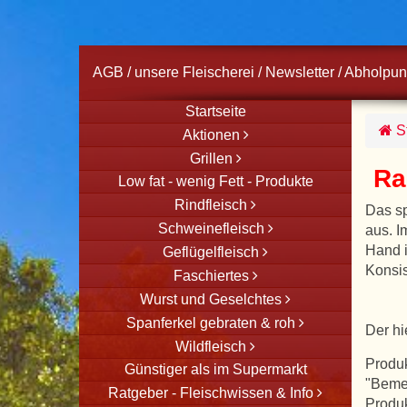
AGB
/
unsere Fleischerei
/
Newsletter
/
Abholpun
Startseite
St
Aktionen
Grillen
Ra
Low fat - wenig Fett - Produkte
Rindfleisch
Das s
Schweinefleisch
aus. I
Hand i
Geflügelfleisch
Konsi
Faschiertes
Wurst und Geselchtes
Spanferkel gebraten & roh
Der hi
Wildfleisch
Produk
Günstiger als im Supermarkt
"Beme
Ratgeber - Fleischwissen & Info
Produk