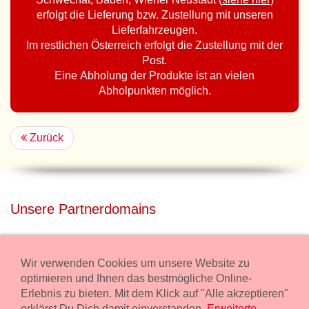
erfolgt die Lieferung bzw. Zustellung mit unseren
Lieferfahrzeugen.
Im restlichen Österreich erfolgt die Zustellung mit der
Post.
Eine Abholung der Produkte ist an vielen
Abholpunkten möglich.
Zurück
Unsere Partnerdomains
privatdisco.com
Miete unser Haus bei Wiener Neustadt für Deine Party mit
Wir verwenden Cookies um unsere Website zu
Übernachtung.
optimieren und Ihnen das bestmögliche Online-
Erlebnis zu bieten. Mit dem Klick auf "Alle akzeptieren"
freilaender.at
erklärst Du Dich damit einverstanden.
Erweiterte