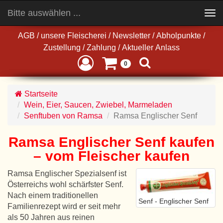
Bitte auswählen ...
Toggle
navigation
AGB
/
unsere Fleischerei
/
Newsletter
/
Abholpunkte
/
Zustellung
/
Zahlung
/
Aktueller Anlass
0
Startseite
Wein, Eier, Saucen, Zwiebel, Marmeladen
Senftuben von Ramsa
Ramsa Englischer Senf
Ramsa Englischer Senf kaufen
– vom Fleischer kaufen
Ramsa Englischer Spezialsenf ist
Österreichs wohl schärfster Senf.
Nach einem traditionellen
Senf - Englischer Senf
Familienrezept wird er seit mehr
als 50 Jahren aus reinen