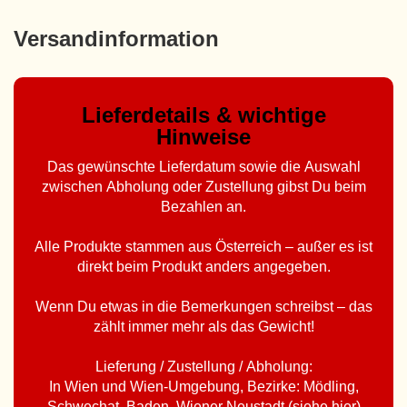
Versandinformation
Lieferdetails & wichtige
Hinweise
Das gewünschte Lieferdatum sowie die Auswahl
zwischen Abholung oder Zustellung gibst Du beim
Bezahlen an.
Alle Produkte stammen aus Österreich – außer es ist
direkt beim Produkt anders angegeben.
Wenn Du etwas in die Bemerkungen schreibst – das
zählt immer mehr als das Gewicht!
Lieferung / Zustellung / Abholung:
In Wien und Wien-Umgebung, Bezirke: Mödling,
Schwechat, Baden, Wiener Neustadt (
siehe hier
)