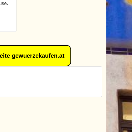
use.
Seite gewuerzekaufen.at