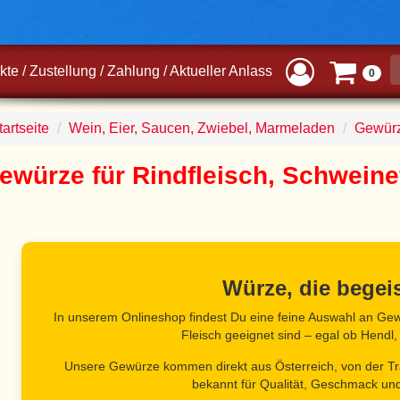
kte
/
Zustellung
/
Zahlung
/
Aktueller Anlass
0
artseite
Wein, Eier, Saucen, Zwiebel, Marmeladen
Gewür
ewürze für Rindfleisch, Schweine
Würze, die begeis
In unserem Onlineshop findest Du eine feine Auswahl an Gew
Fleisch geeignet sind – egal ob Hendl,
Unsere Gewürze kommen direkt aus Österreich, von der Tr
bekannt für Qualität, Geschmack und