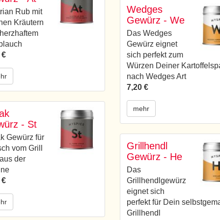
Wedges
rian Rub mit
Gewürz - We
chen Kräutern
herzhaftem
Das Wedges
blauch
Gewürz eignet
 €
sich perfekt zum
Würzen Deiner Kartoffelsp
hr
nach Wedges Art
7,20 €
mehr
ak
ürz - St
k Gewürz für
Grillhendl
sch vom Grill
Gewürz - He
aus der
nne
Das
 €
Grillhendlgewürz
eignet sich
hr
perfekt für Dein selbstgem
Grillhendl