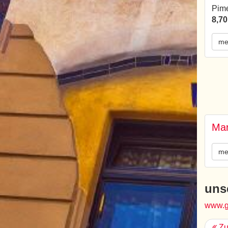
Pim
8,70
me
Mar
me
uns
www.g
Zu