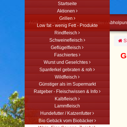
Startseite
Aktionen
Grillen
AGB
/
unsere Fleischerei
/
Newsletter
/
Abholpun
Low fat - wenig Fett - Produkte
Rindfleisch
Schweinefleisch
St
Geflügelfleisch
G
Faschiertes
Wurst und Geselchtes
Spanferkel gebraten & roh
Wildfleisch
Günstiger als im Supermarkt
Ratgeber - Fleischwissen & Info
Kalbfleisch
Lammfleisch
Hundefutter / Katzenfutter
Bio Gebäck vom Biobäcker