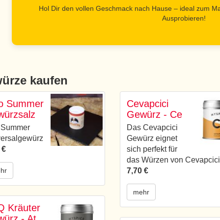
Hol Dir den vollen Geschmack nach Hause – ideal zum Ma
Ausprobieren!
ürze kaufen
to Summer
Cevapcici
ürzsalz
Gewürz - Ce
o Summer
Das Cevapcici
ersalgewürz
Gewürz eignet
 €
sich perfekt für
das Würzen von Cevapcici
hr
7,70 €
mehr
 Kräuter
ürz - At