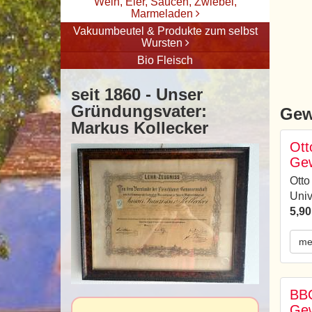
Wein, Eier, Saucen, Zwiebel,
Marmeladen
Vakuumbeutel & Produkte zum selbst
Wursten
Bio Fleisch
seit 1860 - Unser
Gründungsvater:
Gew
Markus Kollecker
Ot
Gew
Ott
Univ
5,90
me
BBQ
Gew