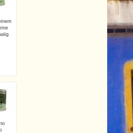
 einem
eine
alig
ano
b