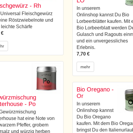
LO
ischgewürz - Rh
In unserem
Universal Fleischgewürz
Onlinshop kannst Du Bio
eine Röstzwiebelnote und
Lorbeerblätter kaufen. Mit
 leichte Schärfe
Bio Lorbeerblatt werden D
 €
Gulasch und Ragouts einm
und ein unvergessliches
hr
Erlebnis.
7,70 €
mehr
Bio Oregano -
Or
würzmischung
terhouse - Po
In unserem
Onlinshop kannst
 Gewürzmischung
Du Bio Oregano
erhouse hat eine Note von
kaufen. Mit dem Bio Oreg
arzem Pfeffer, grobem
bringst Du den Italienurlau
salz und würzig herben