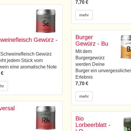
7,70 €
mehr
Burger
weinefleisch Gewürz -
Gewürz - Bu
Mit dem
 Schweinefleisch Gewürz
Burgergewürz
eiht jedem Stück vom
werden Deine
ein eine aromatische Note
Burger ein unvergessliche
 €
Erlebnis
7,70 €
hr
mehr
versal
Bio
Lorbeerblatt -