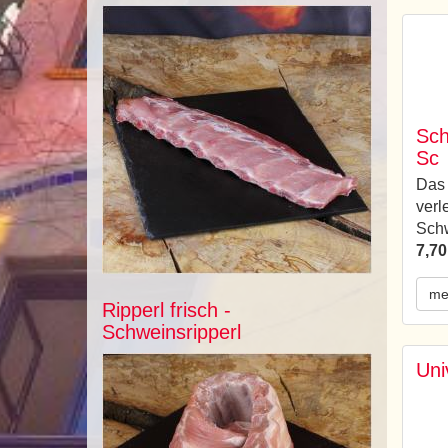
Sch
Sc
Das
verl
Schw
7,70
me
Ripperl frisch -
Schweinsripperl
Uni