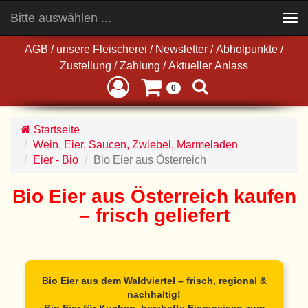
Bitte auswählen ...
Toggle
navigation
AGB
/
unsere Fleischerei
/
Newsletter
/
Abholpunkte
/
Zustellung
/
Zahlung
/
Aktueller Anlass
0
Startseite
Wein, Eier, Saucen, Zwiebel, Marmeladen
Eier - Bio
Bio Eier aus Österreich
Bio Eier aus Österreich kaufen
– frisch geliefert
Bio Eier aus dem Waldviertel – frisch, regional &
nachhaltig!