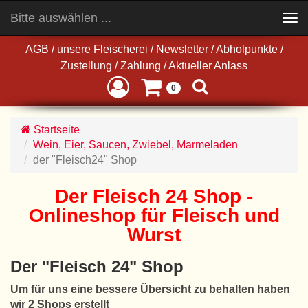
Bitte auswählen ...
Toggle
navigation
AGB
/
unsere Fleischerei
/
Newsletter
/
Abholpunkte
/
Zustellung
/
Zahlung
/
Aktueller Anlass
0
Startseite
Wein, Eier, Saucen, Zwiebel, Marmeladen
der "Fleisch24" Shop
Der Fleisch 24 Shop -
Onlineshop für Fleisch und
Wurst
Der "Fleisch 24" Shop
Um für uns eine bessere Übersicht zu behalten haben
wir 2 Shops erstellt