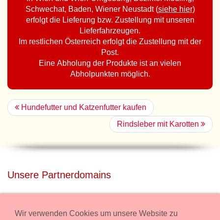
Schwechat, Baden, Wiener Neustadt (
siehe hier
)
erfolgt die Lieferung bzw. Zustellung mit unseren
Lieferfahrzeugen.
Im restlichen Österreich erfolgt die Zustellung mit der
Post.
Eine Abholung der Produkte ist an vielen
Abholpunkten möglich.
Hundefutter und Katzenfutter kaufen
Rindsleber mit Karotten
Unsere Partnerdomains
privatdisco.com
Miete unser Haus bei Wiener Neustadt für Deine Party mit
Wir verwenden Cookies um unsere Website zu