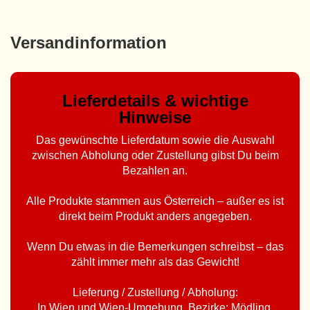
Versandinformation
Lieferdetails & wichtige
Hinweise
Das gewünschte Lieferdatum sowie die Auswahl
zwischen Abholung oder Zustellung gibst Du beim
Bezahlen an.
Alle Produkte stammen aus Österreich – außer es ist
direkt beim Produkt anders angegeben.
Wenn Du etwas in die Bemerkungen schreibst – das
zählt immer mehr als das Gewicht!
Lieferung / Zustellung / Abholung:
In Wien und Wien-Umgebung, Bezirke: Mödling,