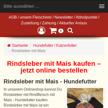
Bitte auswählen ...
Toggle
navigation
AGB
/
unsere Fleischerei
/
Newsletter
/
Abholpunkte
/
Zustellung
/
Zahlung
/
Aktueller Anlass
0
Startseite
Hundefutter / Katzenfutter
Rindsleber mit Mais
Rindsleber mit Mais kaufen –
jetzt online bestellen
Rindsleber mit Mais - Hundefutter
In unserem Onlineshop kannst Du
Rindsleber mit Rindfleisch mit
Mais - Hundefutter kaufen.
Rindsleber mit Mais ist ein