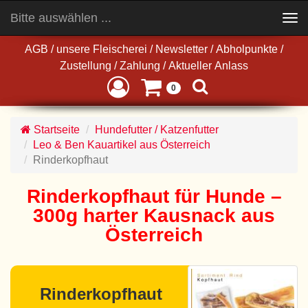
Bitte auswählen ...
Toggle
navigation
AGB
/
unsere Fleischerei
/
Newsletter
/
Abholpunkte
/
Zustellung
/
Zahlung
/
Aktueller Anlass
0
Startseite
Hundefutter / Katzenfutter
Leo & Ben Kauartikel aus Österreich
Rinderkopfhaut
Rinderkopfhaut für Hunde –
300g harter Kausnack aus
Österreich
Rinderkopfhaut