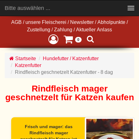
Bitte auswählen ...
Toggle
navigation
AGB
/
unsere Fleischerei
/
Newsletter
/
Abholpunkte
/
Zustellung
/
Zahlung
/
Aktueller Anlass
0
Startseite
Hundefutter / Katzenfutter
Katzenfutter
Rindfleisch geschnetzelt Katzenfutter - 8 dag
Rindfleisch mager
geschnetzelt für Katzen kaufen
Frisch und mager: das
Rindfleisch mager