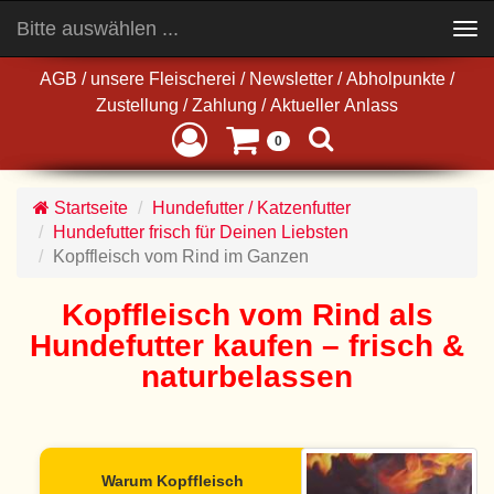
Bitte auswählen ...
Toggle
navigation
AGB
/
unsere Fleischerei
/
Newsletter
/
Abholpunkte
/
Zustellung
/
Zahlung
/
Aktueller Anlass
0
Startseite
Hundefutter / Katzenfutter
Hundefutter frisch für Deinen Liebsten
Kopffleisch vom Rind im Ganzen
Kopffleisch vom Rind als
Hundefutter kaufen – frisch &
naturbelassen
Warum Kopffleisch