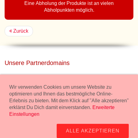
Eine Abholung der Produkte ist an vielen
Abholpunkten möglich.
Zurück
Unsere Partnerdomains
privatdisco.com
Miete unser Haus bei Wiener Neustadt für Deine Party mit
Wir verwenden Cookies um unsere Website zu
Übernachtung.
optimieren und Ihnen das bestmögliche Online-
Erlebnis zu bieten. Mit dem Klick auf "Alle akzeptieren"
freilaender.at
erklärst Du Dich damit einverstanden.
Erweiterte
Kaufe Bio Fleisch in unserem Bio Onlineshop.
Einstellungen
Widerruf Bestellung
ALLE AKZEPTIEREN
Impressum:
Wurstmanufaktur Markus Kollecker GmbH,