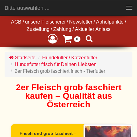
Bitte auswählen ...
Toggle
navigation
AGB
/
unsere Fleischerei
/
Newsletter
/
Abholpunkte
/
Zustellung
/
Zahlung
/
Aktueller Anlass
0
Startseite
Hundefutter / Katzenfutter
Hundefutter frisch für Deinen Liebsten
2er Fleisch grob faschiert frisch - Tierfutter
2er Fleisch grob faschiert
kaufen – Qualität aus
Österreich
Frisch und grob faschiert –