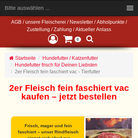
Bitte auswählen ...
Toggle
navigation
AGB
/
unsere Fleischerei
/
Newsletter
/
Abholpunkte
/
Zustellung
/
Zahlung
/
Aktueller Anlass
0
Startseite
Hundefutter / Katzenfutter
Hundefutter frisch für Deinen Liebsten
2er Fleisch fein faschiert vac - Tierfutter
2er Fleisch fein faschiert vac
kaufen – jetzt bestellen
Frisch, mager und fein
faschiert – unser Rindfleisch