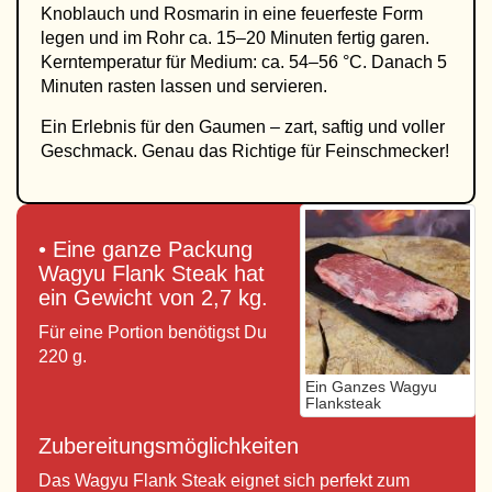
Knoblauch und Rosmarin in eine feuerfeste Form
legen und im Rohr ca. 15–20 Minuten fertig garen.
Kerntemperatur für Medium: ca. 54–56 °C. Danach 5
Minuten rasten lassen und servieren.
Ein Erlebnis für den Gaumen – zart, saftig und voller
Geschmack. Genau das Richtige für Feinschmecker!
• Eine ganze Packung
Wagyu Flank Steak hat
ein Gewicht von 2,7 kg.
Für eine Portion benötigst Du
220 g.
Ein Ganzes Wagyu
Flanksteak
Zubereitungsmöglichkeiten
Das Wagyu Flank Steak eignet sich perfekt zum