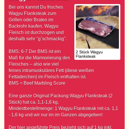
Bei uns kannst Du frisches
Wagyu Flanksteak zum
Grillen oder Braten im
Backrohr kaufen. Wagyu
Fleisch ist durchzogen und
deshalb sehr "g´schmackig".
BMS: 6-7 Der BMS ist ein
2 Stück Wagyu
Flanksteak
Maß für die Marmorierung des
Fleisches – also wie viel
feines intramuskuläres Fett (diese weißen
Fettäderchen) im Fleisch enthalten ist.
BMS = Beef Marbling Score
Eine ganze Original Packung Wagyu Flanksteak (2
Stück) hat ca. 1,1-1,6 kg.
Mindestbestellmenge: 1 Wagyu Flanksteak mit ca. 1,1
- 1,6 kg und wir nur im im Ganzen abgegeben!
Der hier angeführte Preis bezieht sich auf 1 kg inkl.