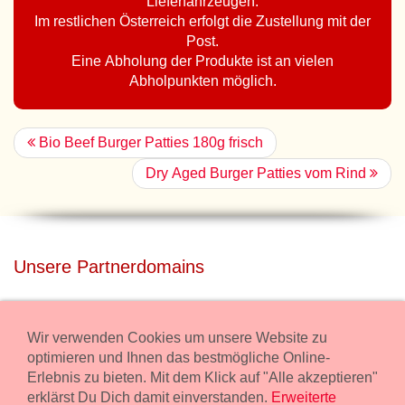
Lieferfahrzeugen.
Im restlichen Österreich erfolgt die Zustellung mit der
Post.
Eine Abholung der Produkte ist an vielen
Abholpunkten möglich.
Bio Beef Burger Patties 180g frisch
Dry Aged Burger Patties vom Rind
Unsere Partnerdomains
privatdisco.com
Miete unser Haus bei Wiener Neustadt für Deine Party mit
Wir verwenden Cookies um unsere Website zu
Übernachtung.
optimieren und Ihnen das bestmögliche Online-
Erlebnis zu bieten. Mit dem Klick auf "Alle akzeptieren"
freilaender.at
erklärst Du Dich damit einverstanden.
Erweiterte