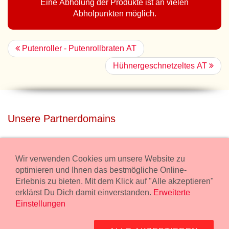
Eine Abholung der Produkte ist an vielen
Abholpunkten möglich.
Putenroller - Putenrollbraten AT
Hühnergeschnetzeltes AT
Unsere Partnerdomains
privatdisco.com
Miete unser Haus bei Wiener Neustadt für Deine Party mit
Wir verwenden Cookies um unsere Website zu
Übernachtung.
optimieren und Ihnen das bestmögliche Online-
Erlebnis zu bieten. Mit dem Klick auf "Alle akzeptieren"
freilaender.at
erklärst Du Dich damit einverstanden.
Erweiterte
Kaufe Bio Fleisch in unserem Bio Onlineshop.
Einstellungen
Widerruf Bestellung