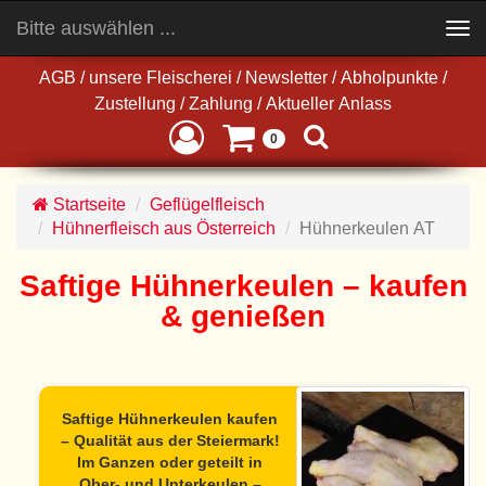
Bitte auswählen ...
Toggle
navigation
AGB
/
unsere Fleischerei
/
Newsletter
/
Abholpunkte
/
Zustellung
/
Zahlung
/
Aktueller Anlass
0
Startseite
Geflügelfleisch
Hühnerfleisch aus Österreich
Hühnerkeulen AT
Saftige Hühnerkeulen – kaufen
& genießen
Saftige Hühnerkeulen kaufen
– Qualität aus der Steiermark!
Im Ganzen oder geteilt in
Ober- und Unterkeulen –