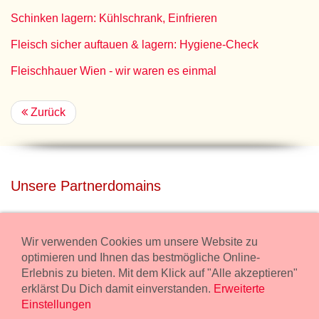
Schinken lagern: Kühlschrank, Einfrieren
Fleisch sicher auftauen & lagern: Hygiene-Check
Fleischhauer Wien - wir waren es einmal
Zurück
Unsere Partnerdomains
privatdisco.com
Miete unser Haus bei Wiener Neustadt für Deine Party mit
Wir verwenden Cookies um unsere Website zu
Übernachtung.
optimieren und Ihnen das bestmögliche Online-
Erlebnis zu bieten. Mit dem Klick auf "Alle akzeptieren"
freilaender.at
erklärst Du Dich damit einverstanden.
Erweiterte
Kaufe Bio Fleisch in unserem Bio Onlineshop.
Einstellungen