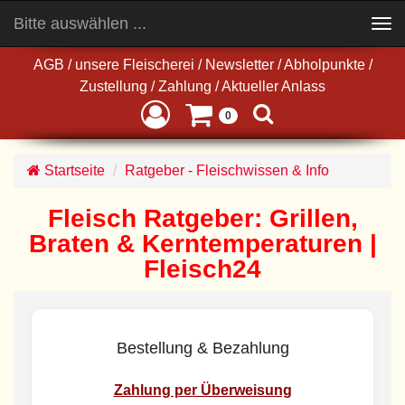
Bitte auswählen ...
Toggle
navigation
AGB
/
unsere Fleischerei
/
Newsletter
/
Abholpunkte
/
Zustellung
/
Zahlung
/
Aktueller Anlass
0
Startseite
Ratgeber - Fleischwissen & Info
Fleisch Ratgeber: Grillen,
Braten & Kerntemperaturen |
Fleisch24
Bestellung & Bezahlung
Zahlung per Überweisung