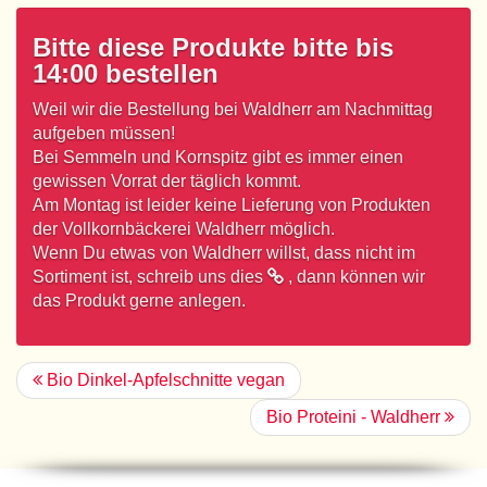
Bitte diese Produkte bitte bis
14:00 bestellen
Weil wir die Bestellung bei Waldherr am Nachmittag
aufgeben müssen!
Bei Semmeln und Kornspitz gibt es immer einen
gewissen Vorrat der täglich kommt.
Am Montag ist leider keine Lieferung von Produkten
der Vollkornbäckerei Waldherr möglich.
Wenn Du etwas von Waldherr willst, dass nicht im
Sortiment ist,
schreib uns dies
, dann können wir
das Produkt gerne anlegen.
Bio Dinkel-Apfelschnitte vegan
Bio Proteini - Waldherr